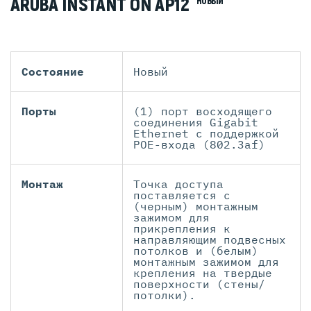
ARUBA INSTANT ON AP12
НОВЫЙ
Состояние
Новый
Порты
(1) порт восходящего
соединения Gigabit
Ethernet с поддержкой
POE-входа (802.3af)
Монтаж
Точка доступа
поставляется с
(черным) монтажным
зажимом для
прикрепления к
направляющим подвесных
потолков и (белым)
монтажным зажимом для
крепления на твердые
поверхности (стены/
потолки).