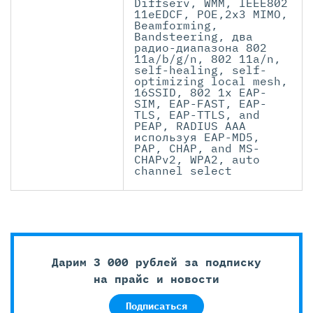
Diffserv, WMM, IEEE802
11eEDCF, POE,2x3 MIMO,
Beamforming,
Bandsteering, два
радио-диапазона 802
11a/b/g/n, 802 11a/n,
self-healing, self-
optimizing local mesh,
16SSID, 802 1x EAP-
SIM, EAP-FAST, EAP-
TLS, EAP-TTLS, and
PEAP, RADIUS AAA
используя EAP-MD5,
PAP, CHAP, and MS-
CHAPv2, WPA2, auto
channel select
Дарим 3 000 рублей за подписку
на прайс и новости
Подписаться