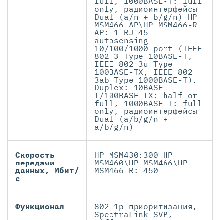
full, 1000BASE-T: full
only, радиоинтерфейсы
Dual (a/n + b/g/n) HP
MSM466 AP\HP MSM466-R
AP: 1 RJ-45
autosensing
10/100/1000 port (IEEE
802 3 Type 10BASE-T,
IEEE 802 3u Type
100BASE-TX, IEEE 802
3ab Type 1000BASE-T),
Duplex: 10BASE-
T/100BASE-TX: half or
full, 1000BASE-T: full
only, радиоинтерфейсы
Dual (a/b/g/n +
a/b/g/n)
Cкорость
HP MSM430:300 HP
передачи
MSM460\HP MSM466\HP
данных, Мбит/
MSM466-R: 450
с
Функционал
802 1p приоритизация,
SpectraLink SVP,