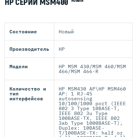
HP СЕРИИ MSM400
НОВЫЙ
Состояние
Новый
Производитель
HP
Модели
HP MSM 430/MSM 460/MSM
466/MSM 466-R
Количество и
HP MSM430 AP\HP MSM460
тип
AP: 1 RJ-45
интерфейсов
autosensing
10/100/1000 port (IEEE
802 3 Type 10BASE-T,
IEEE 802 3u Type
100BASE-TX, IEEE 802
3ab Type 1000BASE-T),
Duplex: 10BASE-
T/100BASE-TX: half or