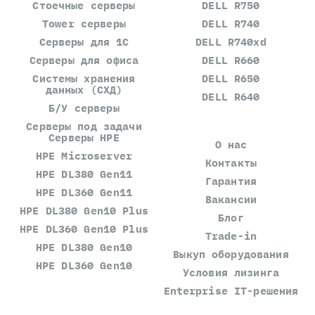
Стоечные серверы
DELL R750
Tower серверы
DELL R740
Серверы для 1С
DELL R740xd
Серверы для офиса
DELL R660
Системы хранения
DELL R650
данных (СХД)
DELL R640
Б/У серверы
Серверы под задачи
Серверы HPE
О нас
HPE Microserver
Контакты
HPE DL380 Gen11
Гарантия
HPE DL360 Gen11
Вакансии
HPE DL380 Gen10 Plus
Блог
HPE DL360 Gen10 Plus
Trade-in
HPE DL380 Gen10
Выкуп оборудования
HPE DL360 Gen10
Условия лизинга
Enterprise IT-решения