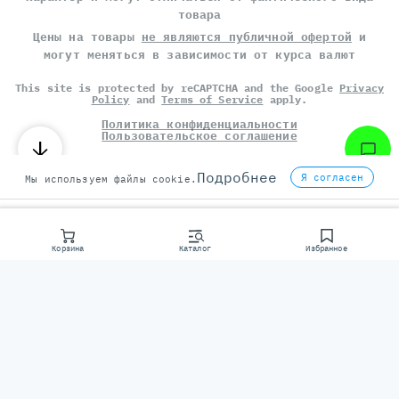
товара
Цены на товары
не являются публичной офертой
и
могут меняться в зависимости от курса валют
This site is protected by reCAPTCHA and the Google
Privacy
Policy
and
Terms of Service
apply.
Политика конфиденциальности
Пользовательское соглашение
©
СЕРВЕР МОЛЛ
, 2014-2026
Подробнее
Я согласен
Мы используем файлы cookie.
Корзина
Каталог
Избранное
Консультаци