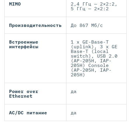
MIMO
2,4 ГГц — 2×2:2,
5 ГГц — 2×2:2
Производительность
До 867 Mб/с
Встроенные
1 x GE-Base-T
интерфейсы
(uplink), 3 x GE
Base-T (local
switch), USB 2.0
(AP-205H, IAP-
205H) Console
(AP-205H, IAP-
205H)
Power over
да
Ethernet
AC/DC питание
да