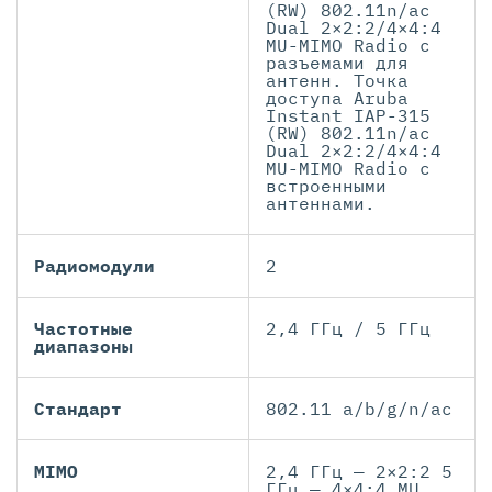
(RW) 802.11n/ac
Dual 2×2:2/4×4:4
MU-MIMO Radio с
разъемами для
антенн. Точка
доступа Aruba
Instant IAP-315
(RW) 802.11n/ac
Dual 2×2:2/4×4:4
MU-MIMO Radio с
встроенными
антеннами.
Радиомодули
2
Частотные
2,4 ГГц / 5 ГГц
диапазоны
Стандарт
802.11 a/b/g/n/ac
MIMO
2,4 ГГц — 2×2:2 5
ГГц — 4×4:4 MU