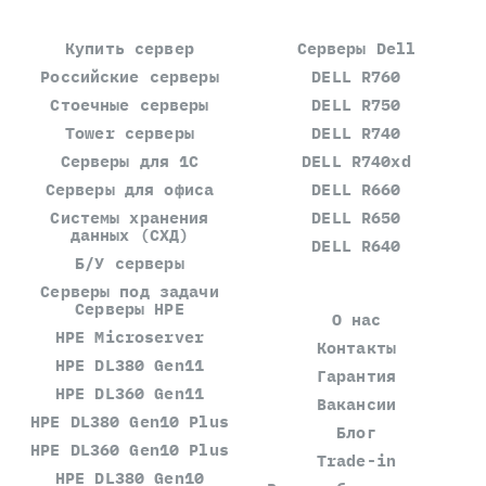
Купить сервер
Серверы Dell
Российские серверы
DELL R760
Стоечные серверы
DELL R750
Tower серверы
DELL R740
Серверы для 1С
DELL R740xd
Серверы для офиса
DELL R660
Системы хранения
DELL R650
данных (СХД)
DELL R640
Б/У серверы
Серверы под задачи
Серверы HPE
О нас
HPE Microserver
Контакты
HPE DL380 Gen11
Гарантия
HPE DL360 Gen11
Вакансии
HPE DL380 Gen10 Plus
Блог
HPE DL360 Gen10 Plus
Trade-in
HPE DL380 Gen10