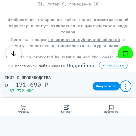
51, литер С, помещение 10
Изображения товаров на сайте носят иллюстративный
характер и могут отличаться от фактического вида
товара
Цены на товары
не являются публичной офертой
и
могут меняться в зависимости от курса валют
This site is protected by reCAPTCHA and the Google
Privacy
Policy
and
Terms of Service
apply.
Подробнее
Я согласен
Мы используем файлы cookie.
Политика конфиденциальности
Пользовательское соглашение
СНЯТ С ПРОИЗВОДСТВА
от
171 690 ₽
©
СЕРВЕР МОЛЛ
, 2014-2026
Получить КП
+ 37 772 НДС
Корзина
Каталог
Избранное