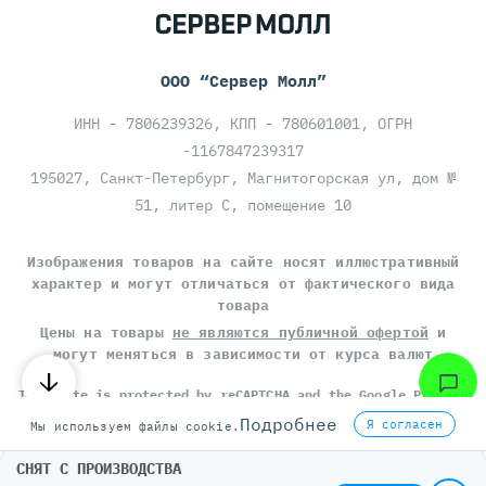
ООО “Сервер Молл”
ИНН - 7806239326, КПП - 780601001, ОГРН
-1167847239317
195027, Санкт-Петербург, Магнитогорская ул, дом №
51, литер С, помещение 10
Изображения товаров на сайте носят иллюстративный
характер и могут отличаться от фактического вида
товара
Цены на товары
не являются публичной офертой
и
могут меняться в зависимости от курса валют
This site is protected by reCAPTCHA and the Google
Privacy
Policy
and
Terms of Service
apply.
Подробнее
Я согласен
Мы используем файлы cookie.
Политика конфиденциальности
Пользовательское соглашение
СНЯТ С ПРОИЗВОДСТВА