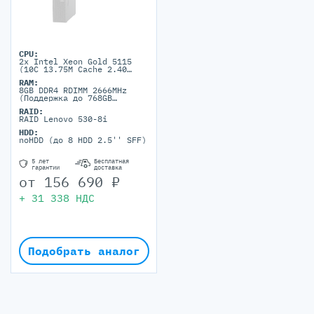
CPU:
2x Intel Xeon Gold 5115
(10C 13.75M Cache 2.40
GHz)
RAM:
8GB DDR4 RDIMM 2666MHz
(Поддержка до 768GB
максимально, 12 DIMM
RAID:
ports)
RAID Lenovo 530-8i
HDD:
noHDD (до 8 HDD 2.5'' SFF)
5 лет
Бесплатная
гарантии
доставка
от
156 690
₽
+
31 338
НДС
Подобрать аналог