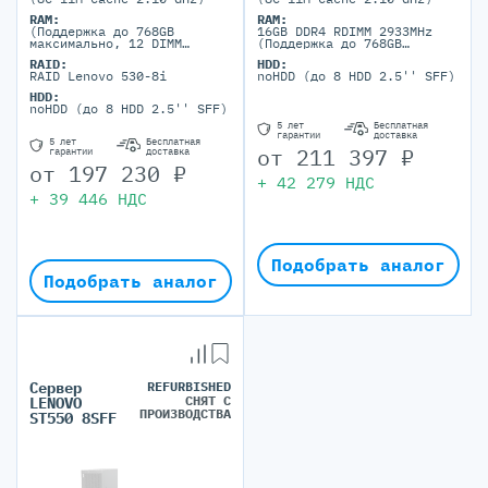
RAM:
RAM:
(Поддержка до 768GB
16GB DDR4 RDIMM 2933MHz
максимально, 12 DIMM
(Поддержка до 768GB
ports)
максимально, 12 DIMM
RAID:
HDD:
ports)
RAID Lenovo 530-8i
noHDD (до 8 HDD 2.5'' SFF)
HDD:
noHDD (до 8 HDD 2.5'' SFF)
5 лет
Бесплатная
гарантии
доставка
5 лет
Бесплатная
от
211 397
₽
гарантии
доставка
от
197 230
₽
+
42 279
НДС
+
39 446
НДС
Подобрать аналог
Подобрать аналог
Сервер
REFURBISHED
СНЯТ С
LENOVO
ПРОИЗВОДСТВА
ST550 8SFF