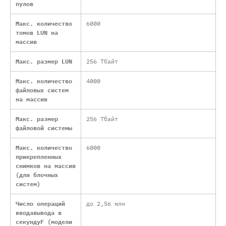
пулов
Макс. количество
6000
томов LUN на
массив
Макс. размер LUN
256 Тбайт
Макс. количество
4000
файловых систем
на массив
Макс. размер
256 Тбайт
файловой системы
Макс. количество
6000
прикрепленных
снимков на массив
(для блочных
систем)
Число операций
до 2,56 млн
вводавывода в
секундуF (модели