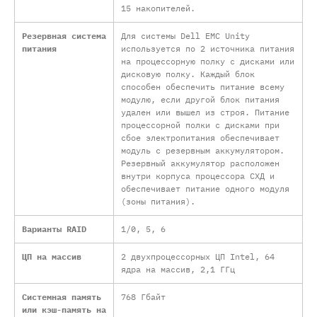
15 накопителей.
Резервная система
Для системы Dell EMC Unity
питания
используется по 2 источника питания
на процессорную полку с дисками или
дисковую полку. Каждый блок
способен обеспечить питание всему
модулю, если другой блок питания
удален или вышел из строя. Питание
процессорной полки с дисками при
сбое электропитания обеспечивает
модуль с резервным аккумулятором.
Резервный аккумулятор расположен
внутри корпуса процессора СХД и
обеспечивает питание одного модуля
(зоны питания).
Варианты RAID
1/0, 5, 6
ЦП на массив
2 двухпроцессорных ЦП Intel, 64
ядра на массив, 2,1 ГГц
Системная память
768 Гбайт
или кэш-память на