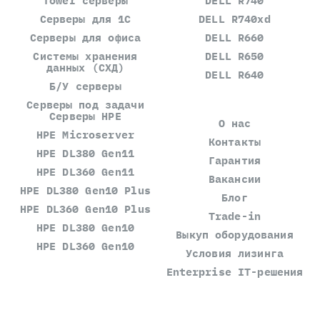
Tower серверы
DELL R740
Серверы для 1С
DELL R740xd
Серверы для офиса
DELL R660
Системы хранения
DELL R650
данных (СХД)
DELL R640
Б/У серверы
Серверы под задачи
Серверы HPE
О нас
HPE Microserver
Контакты
HPE DL380 Gen11
Гарантия
HPE DL360 Gen11
Вакансии
HPE DL380 Gen10 Plus
Блог
HPE DL360 Gen10 Plus
Trade-in
HPE DL380 Gen10
Выкуп оборудования
HPE DL360 Gen10
Условия лизинга
Enterprise IT-решения