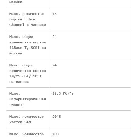
массив
Макс. количество
16
портов Fibre
Channel в массиве
Макс. общее
24
количество портов
1GBase-T/iSCSI на
массив
Макс. общее
24
количество портов
10/25 GbE/iSCSI
на массив
Макс.
16,0 Пбайт
неформатированная
емкость
Макс. количество
2048
хостов SAN
Макс. количество
100