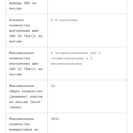
вывода SAS на
массив
Базовое
2 4-канальных
количество
внутренних шин
SAS 12 Гбит/с на
массив
Максимальное
6 четырехканальных или 2
количество
четырехканальных и 2
внутренних шин
восьмиканальных
SAS 12 Гбит/с на
массив
Максимальное
24
общее количество
(внешних) портов
на массив (всех
типов)
Максимальное
4096
количество
инициаторов на