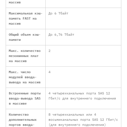
массив
Максимальная кэш-
До 6 Тбайт
память FAST на
массив
Общий объем кэш-
До 6,76 Тбайт
памяти
Макс. количество
2
мезонинных плат
на массив
Макс. число
4
модулей ввода-
вывода на массив
Встроенные порты
4 четырехканальных порта SAS 12
ввода-вывода SAS
Гбит/с для внутреннего подключения
в массиве
Количество
8 четырехканальных или 4
дополнительных
восьмиканальных порта SAS 12 Гбит/с
портов ввода-
(для внутреннего подключения)