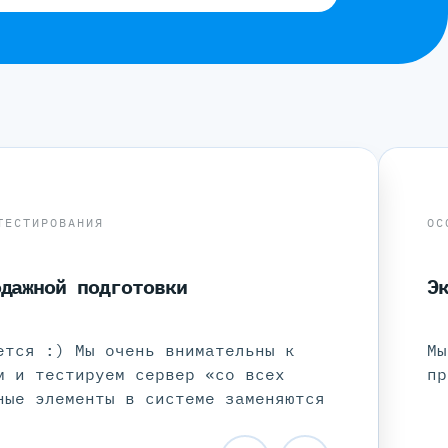
ТЕСТИРОВАНИЯ
ОС
одажной подготовки
Э
ется :) Мы очень внимательны к
Мы
м и тестируем сервер «со всех
пр
ные элементы в системе заменяются