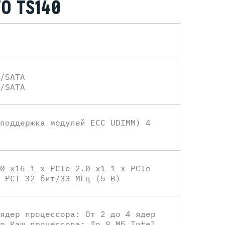
O TS140
/SATA
/SATA
поддержка модулей ECC UDIMM) 4
0 x16 1 х PCIe 2.0 x1 1 х PCIe
 PCI 32 бит/33 МГц (5 В)
ядер процессора: От 2 до 4 ядер
р Кэш процессора: До 8 МБ Intel