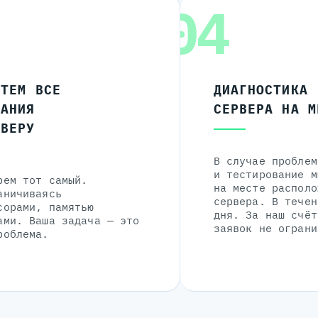
04
ЧТЕМ ВСЕ
ДИАГНОСТИКА
ЛАНИЯ
СЕРВЕРА НА М
РВЕРУ
В случае проблем
и тестирование м
рем тот самый.
на месте располо
аничиваясь
сервера. В течен
сорами, памятью
дня. За наш счёт
ами. Ваша задача — это
заявок не ограни
роблема.