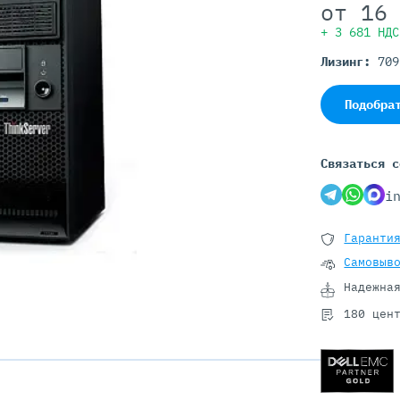
Серверы GIGABYTE
от
16
Серверы Huawei Atlas
+ 3 681 НДС
Лизинг:
70
ры DELL
Серверы HP
G17
HPE Gen12
Подобра
G16
HPE Gen11
G15
HPE Gen10 Plus
G14
HPE Gen10
Связаться с
i
Гаранти
Самовыв
Надежна
180 цен