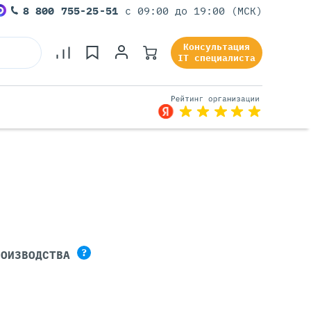
8 800 755-25-51
с 09:00 до 19:00 (МСК)
Консультация
IT специалиста
Серверы Под Задачи
Серверы Для 1С
Серверы Для Офиса
Серверы Для Виртуализации
Серверы Для Видеонаблюдения
?
РОИЗВОДСТВА
Серверы Для ИИ