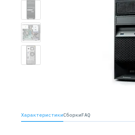
Серве
DELL 
DELL 
DELL 
DELL 
Характеристики
Cборки
FAQ