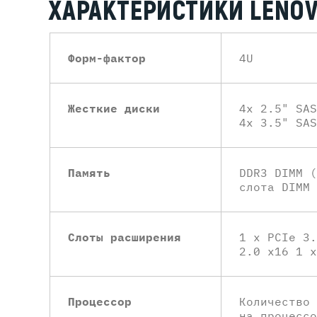
ХАРАКТЕРИСТИКИ LENOV
Форм-фактор
4U
Жесткие диски
4x 2.5" SAS
4x 3.5" SAS
Память
DDR3 DIMM (
слота DIMM
Слоты расширения
1 х PCIe 3.
2.0 x16 1 х
Процессор
Количество 
на процессо