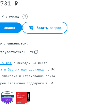
 731 ₽
9 ₽ в месяц
Серверы С GPU
?
С GPU NVIDIA
ть аналог
Задать вопрос
С GPU AMD
С GPU Huawei Ascend
С 2 GPU
о специалистом:
С 4 GPU
nfo@servermall.ru
С 8 GPU
я 5 лет
с выездом на место
оз и бесплатная доставка
по РФ
я упаковка и страхование груза
тров сервисной поддержки в РФ