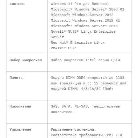
система
Windows 11 Pro для бизнеса)
Microsoft® Windows Server® 2008 R2
Microsoft Windows Server 2012
Microsoft Windows Server 2012 R2
Microsoft® Windows Server® 2016
Novell® SUSE® Linux Enterprise
Server
Red Hat® Enterprise Linux
VMware® ESX®
Набор микросхем
Набор микросхем Intel серии C610
Память
Модули DIMM DDR4 скоростью до 2133
млн транзакций в с; 12 разъемов для
модулей DIMM: 4/8/16/32 Гбайт
Накопители
SAS, SATA, NL-SAS, твердотельные
накопители
Управление
Управление системами:
Соответствие требованиям IPMI 2.0