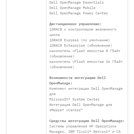
Dell OpenManage Essentials
Dell OpenManage Mobile
Dell OpenManage Power Center
Дистанционное управление:
iDRAC8 с контроллером жизненного
цикла
iDRAC8 Express (по умолчанию)
iDRAC8 Enterprise (обновление)
накопитель vFlash емкостью 8 Гбайт
(обновление)
накопитель vFlash емкостью 16 Гбайт
(обновление)
Возможности интеграции Dell
OpenManage:
Комплект интеграции Dell OpenManage
для
Microsoft® System Center
Интеграция Dell OpenManage для
VMware® vCenter™
Средства интеграции Dell OpenManage:
Системы управления HP Operations
Manager, IBM Tivoli® Netcool® и CA