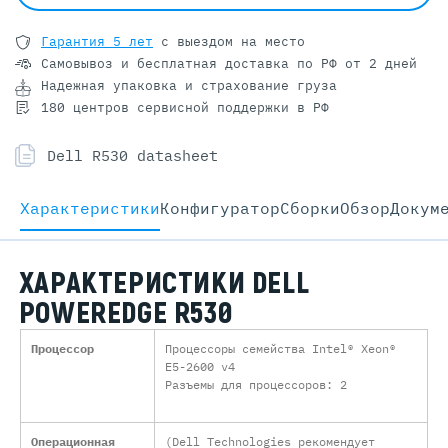
Гарантия 5 лет
с выездом на место
Самовывоз и бесплатная доставка
по РФ от 2 дней
Надежная упаковка и страхование груза
180 центров сервисной поддержки в РФ
Dell R530 datasheet
Характеристики
Конфигуратор
Cборки
Обзор
Докум
ХАРАКТЕРИСТИКИ DELL
POWEREDGE R530
Процессор
Процессоры семейства Intel® Xeon®
E5-2600 v4
Разъемы для процессоров: 2
Операционная
(Dell Technologies рекомендует