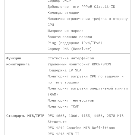
Сервер DHCP
Добавление тега PPPoE Circuit-ID
Команды отладки
Механизм ограничения трафика в сторону
CPU
Шифрование пароля
Восстановление пароля
Ping (поддержка IPv4/IPv6)
Сервер DNS (Resolver)
Функции
Статистика интерфейсов
мониторинга
Удаленный мониторинг RMON/SMON
Поддержка IP SLA
Мониторинг загрузки CPU по задачам и
по типу трафика
Мониторинг загрузки оперативной памяти
(RAM)
Мониторинг температуры
Мониторинг TCAM
Стандарты MIB/IETF
RFC 1065, 1066, 1155, 1156, 2578 MIB
Structure
RFC 1212 Concise MIB Definitions
RFC 1213 MIB II