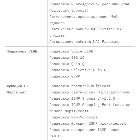
Поддержка многоадресной рассылки (MAC
Multicast Support)
Регулируемое время хранения MAC-
адресов
Статические записи MAC (Static MAC
Entries)
Логирование событий MAC Flapping
Поддержка VLAN
Поддержка Voice VLAN
Поддержка 802.1Q
Поддержка Q-in-Q
Поддержка Selective Q-in-Q
Поддержка GVRP
Функции L2
Поддержка профилей Multicast
Multicast
Поддержка статических Multicast-групп
Поддержка IGMP Snooping v1,2,3
Поддержка IGMP Snooping Fast Leave на
основе порта/хоста
Поддержка Pim-Snooping
Поддержка функции IGMP proxy-report
Поддержка авторизации IGMP через
RADIUS