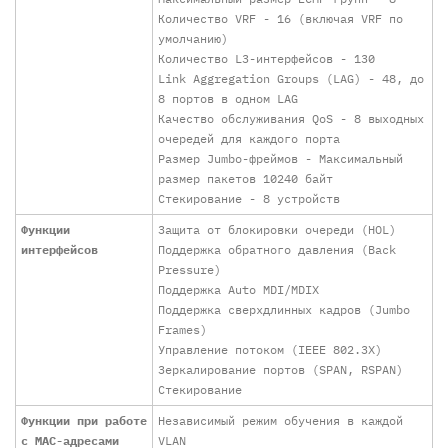
Количество VRF - 16 (включая VRF по
умолчанию)
Количество L3-интерфейсов - 130
Link Aggregation Groups (LAG) - 48, до
8 портов в одном LAG
Качество обслуживания QoS - 8 выходных
очередей для каждого порта
Размер Jumbo-фреймов - Максимальный
размер пакетов 10240 байт
Стекирование - 8 устройств
Функции
Защита от блокировки очереди (HOL)
интерфейсов
Поддержка обратного давления (Back
Pressure)
Поддержка Auto MDI/MDIX
Поддержка сверхдлинных кадров (Jumbo
Frames)
Управление потоком (IEEE 802.3X)
Зеркалирование портов (SPAN, RSPAN)
Стекирование
Функции при работе
Независимый режим обучения в каждой
с МAC-адресами
VLAN