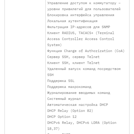
Управление доступом к коммутатору –
уровни привилегий для пользователей
Блокировка интерфейса управления
Локальная аутентификация
Фильтрация IP-адресов для SNMP
Клиент RADIUS, TACACS+ (Terminal
Access Controller Access Control
System)
Функция Change of Authorization (CoA)
Сервер SSH, сервер Telnet
Клиент SSH, клиент Telnet
Удаленный запуск команд посредством
SSH
Поддержка SSL
Поддержка макрокоманд
Журналирование вводимых команд
Системный журнал
Автоматическая настройка DHCP
DHCP Relay (Option 82)
DHCP Option 12
DHCPv6 Relay, DHCPv6 LDRA (Option
18,37)