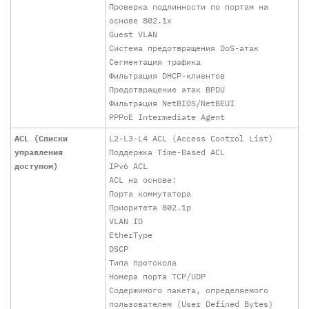
Проверка подлинности по портам на
основе 802.1x
Guest VLAN
Система предотвращения DoS-атак
Сегментация трафика
Фильтрация DHCP-клиентов
Предотвращение атак BPDU
Фильтрация NetBIOS/NetBEUI
PPPoE Intermediate Agent
ACL (Списки
L2-L3-L4 ACL (Access Control List)
управления
Поддержка Time-Based ACL
доступом)
IPv6 ACL
ACL на основе:
Порта коммутатора
Приоритета 802.1p
VLAN ID
EtherType
DSCP
Типа протокола
Номера порта TCP/UDP
Содержимого пакета, определяемого
пользователем (User Defined Bytes)