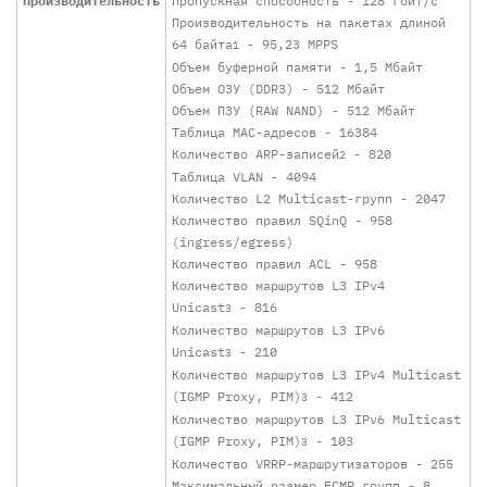
Производительность
Пропускная способность - 128 Гбит/с
Производительность на пакетах длиной
64 байта
- 95,23 МРРS
1
Объем буферной памяти - 1,5 Мбайт
Объем ОЗУ (DDR3) - 512 Мбайт
Объем ПЗУ (RAW NAND) - 512 Мбайт
Таблица MAC-адресов - 16384
Количество ARP-записей
- 820
2
Таблица VLAN - 4094
Количество L2 Multicast-групп - 2047
Количество правил SQinQ - 958
(ingress/egress)
Количество правил ACL - 958
Количество маршрутов L3 IPv4
Unicast
- 816
3
Количество маршрутов L3 IPv6
Unicast
- 210
3
Количество маршрутов L3 IPv4 Multicast
(IGMP Proxy, PIM)
- 412
3
Количество маршрутов L3 IPv6 Multicast
(IGMP Proxy, PIM)
- 103
3
Количество VRRP-маршрутизаторов - 255
Максимальный размер ECMP групп - 8