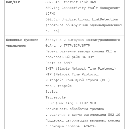
ОАМ/CFM
802.3ah Ethernet Link OAM
802.1ag Connectivity Fault Management
(CFM)
802.3ah Unidirectional LinkDetection
(протокол обнаружения однонаправленных
линков)
Основные функции
Загрузка и выгрузка конфигурационного
управления
файла по TFTP/SCP/SFTP
Перенаправление вывода команд CLI в
произвольный файл на ПЗУ
Протокол SNMP
SNTP (Simple Network Time Protocol)
NTP (Network Time Protocol)
Интерфейс командной строки (CLI)
Web-интерфейс
Syslog
Traceroute
LLDP (802.1ab) + LLDP MED
Возможность обработки трафика
управления с двумя заголовками 802.1Q
Поддержка авторизации вводимых команд
с помощью сервера TACACS+