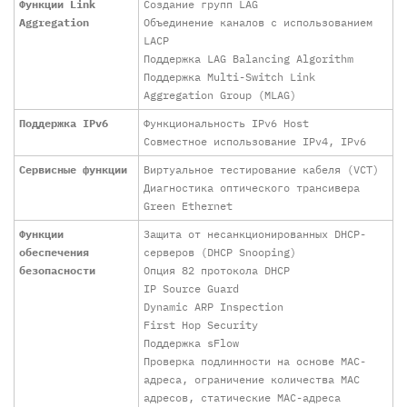
Функции Link
Создание групп LAG
Aggregation
Объединение каналов с использованием
LACP
Поддержка LAG Balancing Algorithm
Поддержка Multi-Switch Link
Aggregation Group (MLAG)
Поддержка IPv6
Функциональность IPv6 Host
Совместное использование IPv4, IPv6
Сервисные функции
Виртуальное тестирование кабеля (VCT)
Диагностика оптического трансивера
Green Ethernet
Функции
Защита от несанкционированных DHCP-
обеспечения
серверов (DHCP Snooping)
безопасности
Опция 82 протокола DHCP
IP Source Guard
Dynamic ARP Inspection
First Hop Security
Поддержка sFlow
Проверка подлинности на основе MAC-
адреса, ограничение количества MAC
адресов, статические MAC-адреса