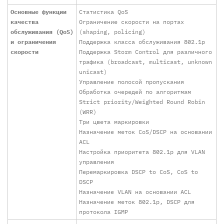
Основные функции
Статистика QoS
качества
Ограничение скорости на портах
обслуживания (QoS)
(shaping, policing)
и ограничения
Поддержка класса обслуживания 802.1p
скорости
Поддержка Storm Control для различного
трафика (broadcast, multicast, unknown
unicast)
Управление полосой пропускания
Обработка очередей по алгоритмам
Strict priority/Weighted Round Robin
(WRR)
Три цвета маркировки
Назначение меток CoS/DSCP на основании
ACL
Настройка приоритета 802.1p для VLAN
управления
Перемаркировка DSCP to CoS, CoS to
DSCP
Назначение VLAN на основании ACL
Назначение меток 802.1p, DSCP для
протокола IGMP