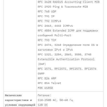
RFC 2620 RADIUS Accounting Client MIB
RFC 2925 Ping & Traceroute MIB
RFC 768 UDP
RFC 791 IP
RFC 792 ICMPv4
RFC 2463, 4443 ICMPv6
RFC 4884 Extended ICMP для поддержки
сообщений Multi-Part
RFC 793 TCP
RFC 2474, 3260 Определение поля DS в
заголовке IPv4 и IPv6
RFC 1321, 2284, 2865, 3580, 3748
Extensible Authentication Protocol
(EAP)
RFC 2571, RFC2572, RFC2573, RFC2574
SNMP
RFC 826 ARP
RFC 854 Telnet
МЭК 61850
Физические
Питание:
характеристики и
110-250В АС, 50-60 Гц
условия окружающей
12В DC