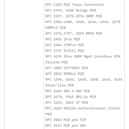
RFC 1215 MIB Traps Convention
RFC 1493, 4188 Bridge MIB
RFC 1157, 2571-2576 SNMP MIB
RFC 1901-1908, 3418, 3636, 1442, 2578
SNMPv2 MIB
RFC 1271,1757, 2819 RMON MIB
RFC 2465 IPv6 MIB
RFC 2466 ICMPv6 MIB
RFC 2737 Entity MIB
RFC 4293 IPv6 SNMP Mgmt Interface MIB
Private MIB
RFC 3289 DIFFSERV MIB
RFC 2021 RMONv2 MIB
RFC 1398, 1643, 1650, 2358, 2665, 3635
Ether-like MIB
RFC 2668 802.3 MAU MIB
RFC 2674, 4363 802.1p MIB
RFC 2233, 2863 IF MIB
RFC 2618 RADIUS Authentication Client
MIB
RFC 4022 MIB для TCP
RFC 4113 MIB для UDP