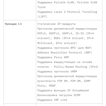
Поддержка Private VLAN, Private VLAN
Trunk
Поддержка Layer 2 Protocol Tunneling
(L2PT)
Функции L3
Статические IP-маршруты
Протоколы динамической маршрутизации
RIPv2, OSPFv2, OSPFv3, IS-IS (IPv4
Unicast), BGP
(IPv4 Unicast, IPv4
4
Multicast, IPv6 Unicast)
Поддержка протокола BFD (для BGP)
Address Resolution Protocol (ARP)
Поддержка Proxy ARP
Поддержка маршрутизации на основе
политик - Policy-Based Routing (IPv4)
Поддержка протокола VRRP
Протоколы динамической маршрутизации
мультикаста PIM SM, PIM DM, IGMP
Proxy, MSDP
Поддержка функции IP Unnumbered
Балансировка нагрузки ECMP
Поддержка VRF Lite