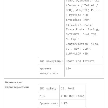
Trap, DyingGasp; CLI
(Console / Telnet /
SSH), Web/SSL; Public
& Private MIB
interface RMON
(1,2,3,9), Ping,
Trace Route; Syslog,
SNTP/NTP, Dual IMG,
Multiple
Configuration Files,
VCT, DDM; ULDP,
LLDP/LLDP MED
Тип коммутации
Store and forward
Уровень
L2+
коммутатора
Физические
характеристики
EMC safety
CE, RoHS
MTBF
> 80 000 часов
Грозозащита
4 КВ