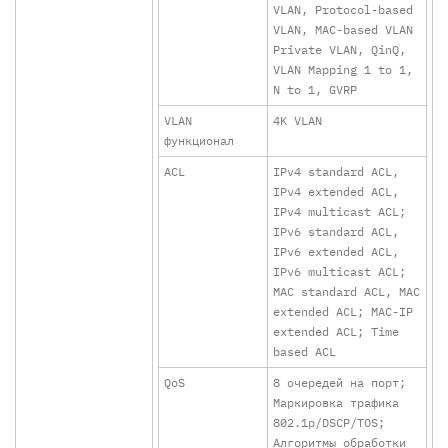
VLAN, Protocol-based
VLAN, MAC-based VLAN
Private VLAN, QinQ,
VLAN Mapping 1 to 1,
N to 1, GVRP
VLAN
4K VLAN
функционал
ACL
IPv4 standard ACL,
IPv4 extended ACL,
IPv4 multicast ACL;
IPv6 standard ACL,
IPv6 extended ACL,
IPv6 multicast ACL;
MAC standard ACL, MAC
extended ACL; MAC-IP
extended ACL; Time
based ACL
QoS
8 очередей на порт;
Маркировка трафика
802.1p/DSCP/TOS;
Алгоритмы обработки