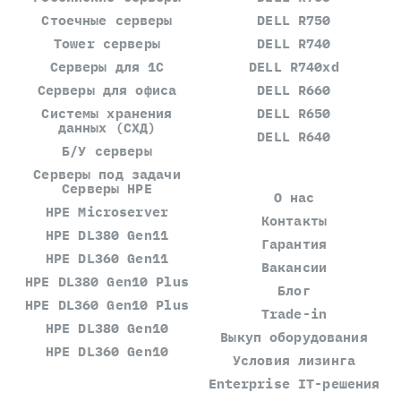
Стоечные серверы
DELL R750
Tower серверы
DELL R740
Серверы для 1С
DELL R740xd
Серверы для офиса
DELL R660
Системы хранения
DELL R650
данных (СХД)
DELL R640
Б/У серверы
Серверы под задачи
Серверы HPE
О нас
HPE Microserver
Контакты
HPE DL380 Gen11
Гарантия
HPE DL360 Gen11
Вакансии
HPE DL380 Gen10 Plus
Блог
HPE DL360 Gen10 Plus
Trade-in
HPE DL380 Gen10
Выкуп оборудования
HPE DL360 Gen10
Условия лизинга
Enterprise IT-решения