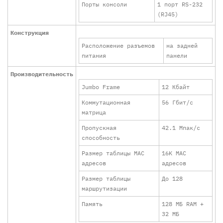
Порты консоли
1 порт RS-232
(RJ45)
Конструкция
Расположение разъемов
на задней
питания
панели
Производительность
Jumbo Frame
12 Кбайт
Коммутационная
56 Гбит/с
матрица
Пропускная
42.1 Мпак/с
способность
Размер таблицы MAC
16K MAC
адресов
адресов
Размер таблицы
До 128
маршрутизации
Память
128 МБ RAM +
32 МБ