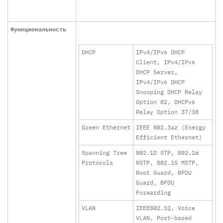
Функциональность
DHCP
IPv4/IPv6 DHCP
Client, IPv4/IPv6
DHCP Server,
IPv4/IPv6 DHCP
Snooping DHCP Relay
Option 82, DHCPv6
Relay Option 37/38
Green Ethernet
IEEE 802.3az (Energy
Efficient Ethernet)
Spanning Tree
802.1D STP, 802.1W
Protocols
RSTP, 802.1S MSTP,
Root Guard, BPDU
Guard, BPDU
Forwarding
VLAN
IEEE802.1Q, Voice
VLAN, Port-based