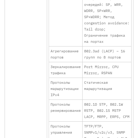
очередей: SP, WRR,
WDRR, SP+WRR,
SP+WDRR; Метод
congestion avoidance:
Tail drop;
Ограничение трафика
на портах
Агрегирование
802.3ad (LACP) – 16
портов
групп по 8 портов
Зеркалирование
Port Mirror, CPU
трафика
Mirror, RSPAN
Протоколы
Статическая
маршрутизации
маршрутизация
IPv4
Протоколы
802.1D STP, 802.1W
резервирования
RSTP, 802.1S MSTP
LACP, MRPP, ERPS, CFM
Протоколы
TFTP/FTP,
управления
SNMPv1/v2c/v3, SNMP