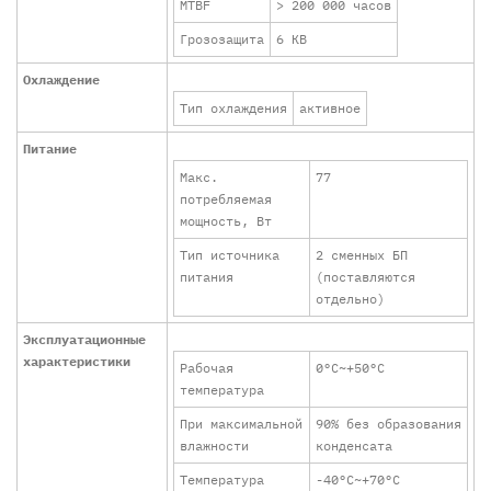
MTBF
> 200 000 часов
Грозозащита
6 КВ
Охлаждение
Тип охлаждения
активное
Питание
Макс.
77
потребляемая
мощность, Вт
Тип источника
2 сменных БП
питания
(поставляются
отдельно)
Эксплуатационные
характеристики
Рабочая
0°C~+50°C
температура
При максимальной
90% без образования
влажности
конденсата
Температура
-40°C~+70°C