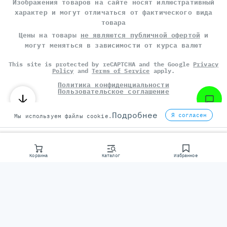
Изображения товаров на сайте носят иллюстративный
характер и могут отличаться от фактического вида
товара
Цены на товары
не являются публичной офертой
и
могут меняться в зависимости от курса валют
This site is protected by reCAPTCHA and the Google
Privacy
Policy
and
Terms of Service
apply.
Политика конфиденциальности
Пользовательское соглашение
©
СЕРВЕР МОЛЛ
, 2014-2026
Подробнее
Я согласен
Мы используем файлы cookie.
Корзина
Каталог
Избранное
Консультаци