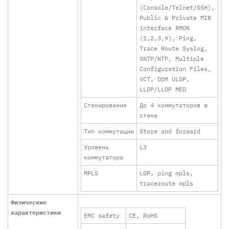
(Console/Telnet/SSH),
Public & Private MIB
interface RMON
(1,2,3,9), Ping,
Trace Route Syslog,
SNTP/NTP, Multiple
Configuration Files,
VCT, DDM ULDP,
LLDP/LLDP MED
Стекирование
До 4 коммутаторов в
стеке
Тип коммутации
Store and forward
Уровень
L3
коммутатора
MPLS
LDP, ping mpls,
traceroute mpls
Физические
характеристики
EMC safety
CE, RoHS