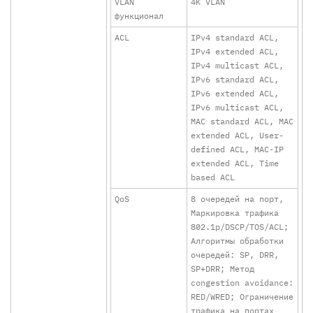
VLAN
4K VLAN
функционал
ACL
IPv4 standard ACL,
IPv4 extended ACL,
IPv4 multicast ACL,
IPv6 standard ACL,
IPv6 extended ACL,
IPv6 multicast ACL,
MAC standard ACL, MAC
extended ACL, User-
defined ACL, MAC-IP
extended ACL, Time
based ACL
QoS
8 очередей на порт,
Маркировка трафика
802.1p/DSCP/TOS/ACL;
Алгоритмы обработки
очередей: SP, DRR,
SP+DRR; Метод
congestion avoidance:
RED/WRED; Ограничение
трафика на портах