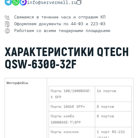
info@servermall.ru
Свяжемся в течение часа и отправим КП
Оформляем документы по 44-ФЗ и 223-ФЗ
Работаем со всеми тендерными площадками
ХАРАКТЕРИСТИКИ QTECH
QSW-6300-32F
Интерфейсы
Порты 100/1000BASE-
16 портов
X SFP
Порты 10GbE SFP+
8 портов
Порты комбо
8 портов
1000BASE-T\SFP
Порты консоли
1 порт RS-232
(RJ45)