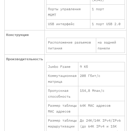
Порты управления
1 порт
MGMT
USB интерфейс
1 порт USB 2.0
Конструкция
Расположение разъемов
на задней
питания
панели
Производительность
Jumbo Frame
9 Кб
Коммутационная
208 Гбит/с
матрица
Пропускная
154,8 Мпак/с
способность
Размер таблицы
64K MAC адресов
MAC адресов
Размер таблицы
До 24K/14K IPv4/IPv6
маршрутизации
(до 64К IPv4 и 15K