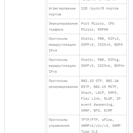
Агрегирование
128 групп/8 портов
портов
Зеркалирование
Port Mirror, CPU
трафика
Mirror, RSPAN
Протоколы
Static, PBR, RIPv2,
маршрутизации
OSPFv2, ISISv4, BGP4
IPv4
Протоколы
Static, PBR, RIPng,
маршрутизации
OSPFv3, ISISv6, BGP4+
IPv6
Протоколы
802.1D STP, 802.1W
резервирования
RSTP, 802.1S MSTP,
Stack, LACP, ERPS,
Flex Link, RLDP, IP
event dampening,
VRRP, BFD, ECMP
Протоколы
TFTP/FTP, sFlow,
управления
SNMPv1/v2c/v3, SNMP
Trap CLI