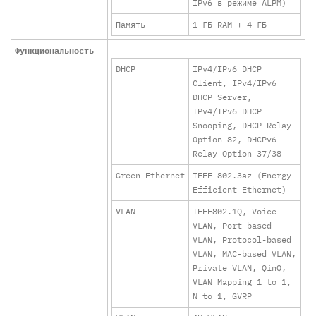
IPv6 в режиме ALPM)
Память
1 ГБ RAM + 4 ГБ
Функциональность
DHCP
IPv4/IPv6 DHCP
Client, IPv4/IPv6
DHCP Server,
IPv4/IPv6 DHCP
Snooping, DHCP Relay
Option 82, DHCPv6
Relay Option 37/38
Green Ethernet
IEEE 802.3az (Energy
Efficient Ethernet)
VLAN
IEEE802.1Q, Voice
VLAN, Port-based
VLAN, Protocol-based
VLAN, MAC-based VLAN,
Private VLAN, QinQ,
VLAN Mapping 1 to 1,
N to 1, GVRP