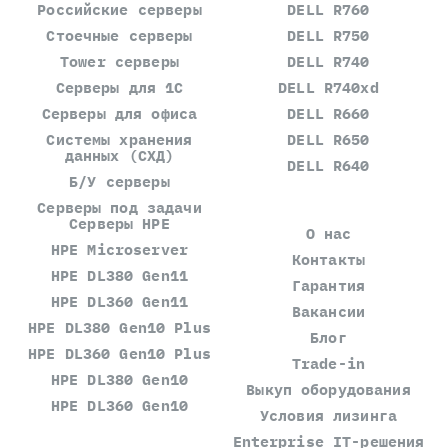
Российские серверы
DELL R760
Стоечные серверы
DELL R750
Tower серверы
DELL R740
Серверы для 1С
DELL R740xd
Серверы для офиса
DELL R660
Системы хранения
DELL R650
данных (СХД)
DELL R640
Б/У серверы
Серверы под задачи
Серверы HPE
О нас
HPE Microserver
Контакты
HPE DL380 Gen11
Гарантия
HPE DL360 Gen11
Вакансии
HPE DL380 Gen10 Plus
Блог
HPE DL360 Gen10 Plus
Trade-in
HPE DL380 Gen10
Выкуп оборудования
HPE DL360 Gen10
Условия лизинга
Enterprise IT-решения