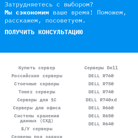
Затрудняетесь с выбором?
Мы сэкономим
ваше время!
Поможем,
расскажем, посоветуем.
ПОЛУЧИТЬ КОНСУЛЬТАЦИЮ
Купить сервер
Серверы Dell
Российские серверы
DELL R760
Стоечные серверы
DELL R750
Tower серверы
DELL R740
Серверы для 1С
DELL R740xd
Серверы для офиса
DELL R660
Системы хранения
DELL R650
данных (СХД)
DELL R640
Б/У серверы
Серверы под задачи