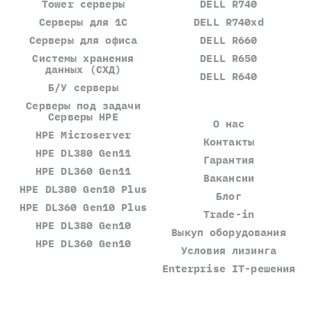
Tower серверы
DELL R740
Серверы для 1С
DELL R740xd
Серверы для офиса
DELL R660
Системы хранения
DELL R650
данных (СХД)
DELL R640
Б/У серверы
Серверы под задачи
Серверы HPE
О нас
HPE Microserver
Контакты
HPE DL380 Gen11
Гарантия
HPE DL360 Gen11
Вакансии
HPE DL380 Gen10 Plus
Блог
HPE DL360 Gen10 Plus
Trade-in
HPE DL380 Gen10
Выкуп оборудования
HPE DL360 Gen10
Условия лизинга
Enterprise IT-решения