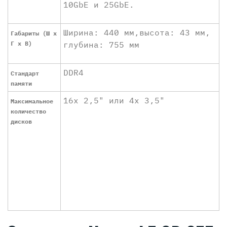
10GbE и 25GbE.
Ширина: 440 мм,высота: 43 мм,
Габариты (Ш x
Г x В)
глубина: 755 мм
DDR4
Стандарт
памяти
16х 2,5" или 4x 3,5"
Максимальное
количество
дисков