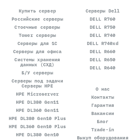
Купить сервер
Серверы Dell
Российские серверы
DELL R760
Стоечные серверы
DELL R750
Tower серверы
DELL R740
Серверы для 1С
DELL R740xd
Серверы для офиса
DELL R660
Системы хранения
DELL R650
данных (СХД)
DELL R640
Б/У серверы
Серверы под задачи
Серверы HPE
О нас
HPE Microserver
Контакты
HPE DL380 Gen11
Гарантия
HPE DL360 Gen11
Вакансии
HPE DL380 Gen10 Plus
Блог
HPE DL360 Gen10 Plus
Trade-in
HPE DL380 Gen10
Выкуп оборудования