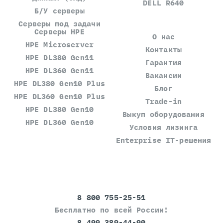
DELL R640
Б/У серверы
Серверы под задачи
Серверы HPE
О нас
HPE Microserver
Контакты
HPE DL380 Gen11
Гарантия
HPE DL360 Gen11
Вакансии
HPE DL380 Gen10 Plus
Блог
HPE DL360 Gen10 Plus
Trade-in
HPE DL380 Gen10
Выкуп оборудования
HPE DL360 Gen10
Условия лизинга
Enterprise IT-решения
8 800 755-25-51
Бесплатно по всей России!
8 499 389-44-90