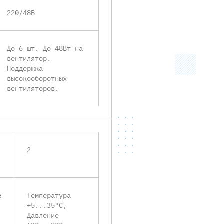
220/48В
До 6 шт. До 48Вт на
вентилятор.
Поддержка
высокооборотных
вентиляторов.
2
е
Температура
+5...35°C,
Давление