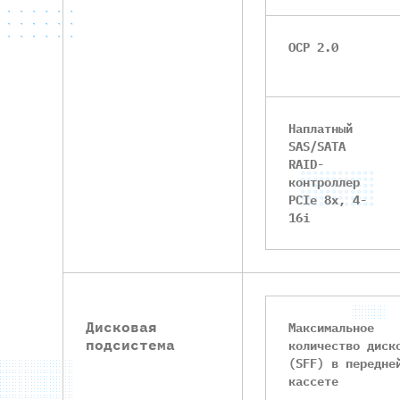
OCP 2.0
Наплатный
SAS/SATA
RAID-
контроллер
PCIe 8x, 4-
16i
Дисковая
Максимальное
подсистема
количество диск
(SFF) в передне
кассете