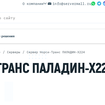
О компании
info@servermall.ru
-решения
/
/
е
Серверы
Сервер Норси-Транс ПАЛАДИН-Х224
ерверы
Бренды
ТРАНС ПАЛАДИН-Х2
Серверы
Серверы Lenovo
 Серверы
Серверы XFusion
йские Серверы
Серверы ASUS
ерверы (Refurbished)
Серверы SUPERMICRO
 Серверы
Серверы NVIDIA
Серверы IBM
Серверы MSI