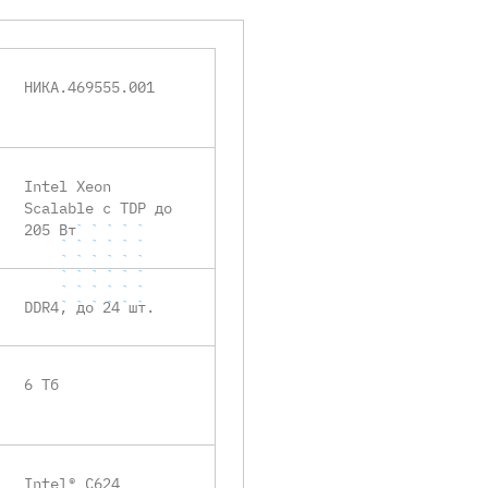
НИКА.469555.001
Intel Xeon
Scalable с TDP до
205 Вт
DDR4, до 24 шт.
6 Тб
Intel® C624