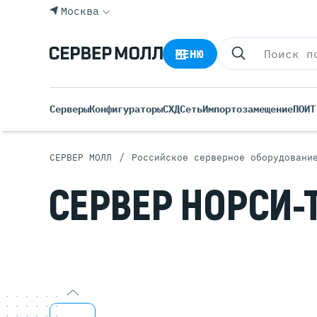
Москва
МЕНЮ
Серверы
Конфигураторы
СХД
Сеть
Импортозамещение
ПО
ИТ
/
СЕРВЕР МОЛЛ
Российское серверное оборудовани
Все С
СЕРВЕР НОРСИ-
Rack 
Tower
Росси
Б/У С
Blade