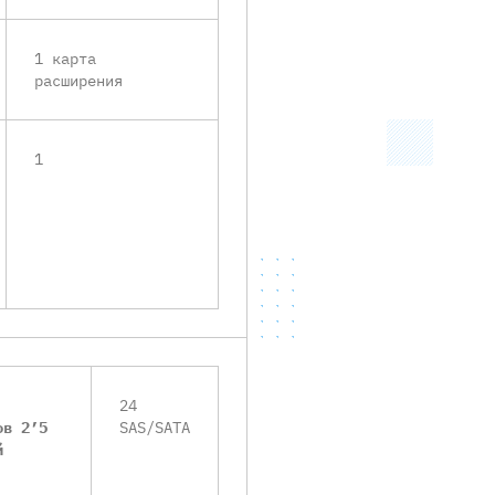
1 карта
расширения
1
24
ов 2’5
SAS/SATA
й