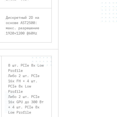
Дискретный 2D на
основе AST2500:
макс. разрешение
1920×1200 @60Hz
8 шт. PCIe 8x Low
Profile
Либо 2 шт. PCIe
16x FH + 4 шт.
PCIe 8x Low
Profile
Либо 2 шт. PCIe
16x GPU до 300 Вт
+ 4 шт. PCIe 8x
Low Profile