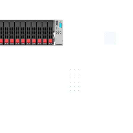
Серверы GIGABYTE
Серверы Huawei Atlas
ры DELL
Серверы HP
G17
HPE Gen12
G16
HPE Gen11
G15
HPE Gen10 Plus
G14
HPE Gen10