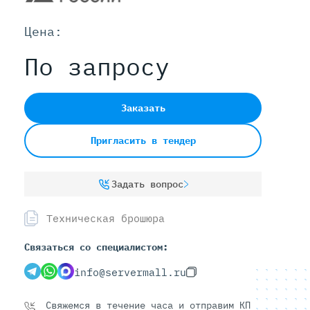
Цена:
Серверы С GPU
По запросу
С GPU NVIDIA
С GPU AMD
С GPU Huawei Ascend
Заказать
С 2 GPU
С 4 GPU
Пригласить в тендер
С 8 GPU
Задать вопрос
Техническая брошюра
Связаться со специалистом:
info@servermall.ru
Свяжемся в течение часа и отправим КП