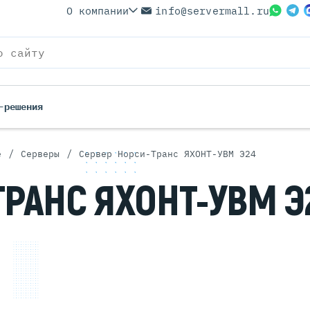
О компании
info@servermall.ru
-решения
/
/
е
Серверы
Сервер Норси-Транс ЯХОНТ-УВМ Э24
ерверы
Бренды
ТРАНС ЯХОНТ-УВМ Э
Серверы
Серверы Lenovo
 Серверы
Серверы XFusion
йские Серверы
Серверы ASUS
ерверы (Refurbished)
Серверы SUPERMICRO
 Серверы
Серверы NVIDIA
Серверы IBM
Серверы MSI