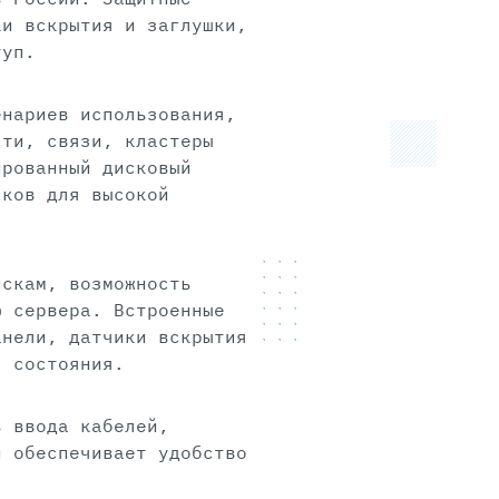
ки вскрытия и заглушки,
туп.
енариев использования,
сти, связи, кластеры
ированный дисковый
сков для высокой
искам, возможность
ю сервера. Встроенные
анели, датчики вскрытия
я состояния.
ь ввода кабелей,
и обеспечивает удобство