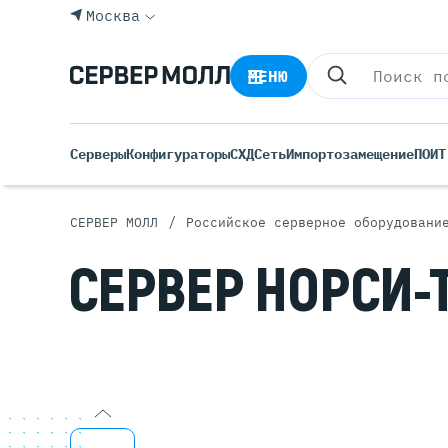
Москва
МЕНЮ
Серверы
Конфигураторы
СХД
Сеть
Импортозамещение
ПО
ИТ
/
СЕРВЕР МОЛЛ
Российское серверное оборудовани
Все С
СЕРВЕР НОРСИ-
Rack 
Tower
Росси
Б/У С
Blade