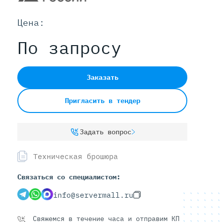
Цена:
Серверы С GPU
По запросу
С GPU NVIDIA
С GPU AMD
С GPU Huawei Ascend
Заказать
С 2 GPU
С 4 GPU
Пригласить в тендер
С 8 GPU
Задать вопрос
Техническая брошюра
Связаться со специалистом:
info@servermall.ru
Свяжемся в течение часа и отправим КП