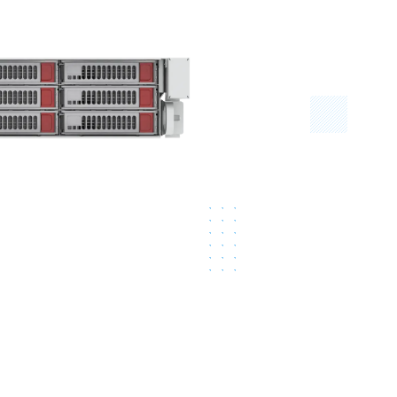
Серверы GIGABYTE
Серверы Huawei Atlas
ры DELL
Серверы HP
G17
HPE Gen12
G16
HPE Gen11
G15
HPE Gen10 Plus
G14
HPE Gen10