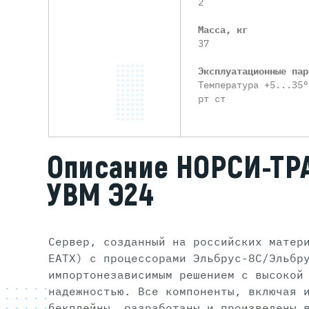
2
Масса, кг
37
Эксплуатационные пар
Температура +5...35°
рт ст
Описание НОРСИ-ТР
УВМ Э24
Сервер, созданный на российских матер
EATX) с процессорами Эльбрус-8С/Эльбр
импортонезависимым решением с высокой
надежностью. Все компоненты, включая 
бекплейны, разработаны и произведены 