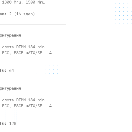
:
1300 Мгц, 1500 Мгц
ров:
2 (16 ядер)
фигурация
 слота DIMM 184-pin
 ECC, E8CВ uATX/SE — 4
 Гб:
64
фигурация
 слота DIMM 184-pin
 ECC, E8CВ uATX/SE — 4
 Гб:
128