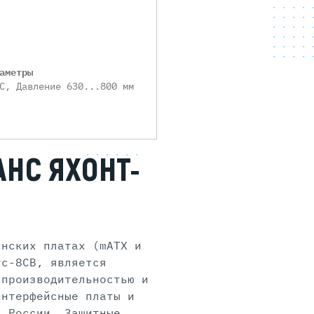
аметры
C, Давление 630...800 мм
АНС ЯХОНТ-
инских платах (mATX и
ус-8СВ, является
 производительностью и
интерфейсные платы и
в России. Защитные