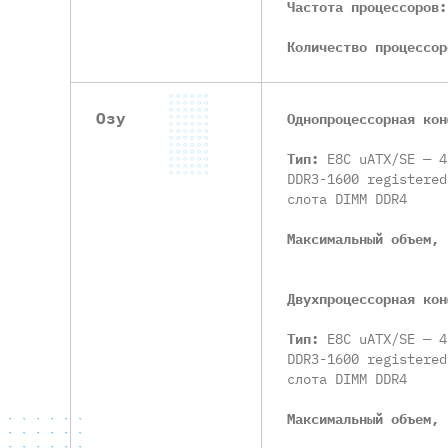
Частота процессоров
Количество процессо
Озу
Однопроцессорная кон
Тип:
E8C uATX/SE — 4
DDR3-1600 registered
слота DIMM DDR4
Максимальный объем,
Двухпроцессорная кон
Тип:
E8C uATX/SE — 4
DDR3-1600 registered
слота DIMM DDR4
Максимальный объем,