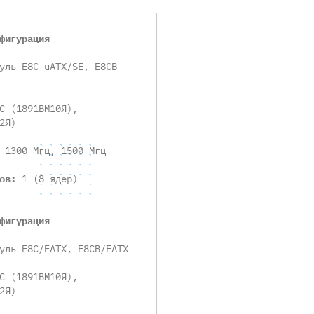
фигурация
уль E8C uATX/SE, E8CB
С (1891ВМ10Я),
2Я)
:
1300 Мгц, 1500 Мгц
ров:
1 (8 ядер)
фигурация
уль E8C/EATX, E8CB/EATX
С (1891ВМ10Я),
2Я)