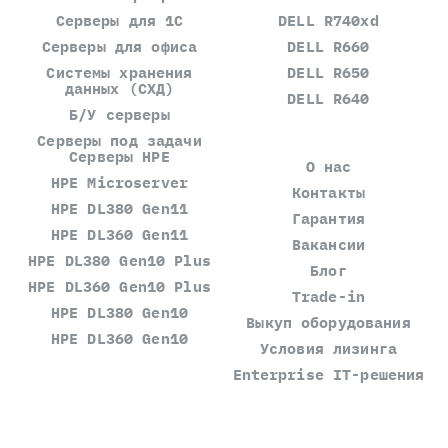
Серверы для 1С
DELL R740xd
Серверы для офиса
DELL R660
Системы хранения
DELL R650
данных (СХД)
DELL R640
Б/У серверы
Серверы под задачи
Серверы HPE
О нас
HPE Microserver
Контакты
HPE DL380 Gen11
Гарантия
HPE DL360 Gen11
Вакансии
HPE DL380 Gen10 Plus
Блог
HPE DL360 Gen10 Plus
Trade-in
HPE DL380 Gen10
Выкуп оборудования
HPE DL360 Gen10
Условия лизинга
Enterprise IT-решения