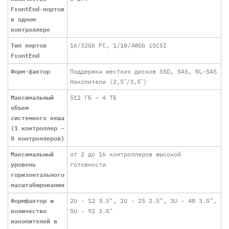
FrontEnd-портов
в одном
контроллере
Тип портов
16/32Gb FC, 1/10/40Gb iSCSI
FrontEnd
Форм-фактор
Поддержка жестких дисков SSD, SAS, NL-SAS
Накопители (2,5″/3,5″)
Максимальный
512 ГБ – 4 ТБ
объем
системного кеша
(1 контроллер –
8 контроллеров)
Максимальный
от 2 до 16 контроллеров высокой
уровень
готовности
горизонтального
масштабирования
Формфактор и
2U - 12 3.5", 2U - 25 2.5", 3U - 48 3.5",
количество
5U - 92 3.5"
накопителей в