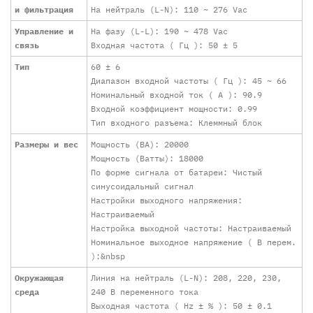
и фильтрация
На нейтраль (L-N): 110 ~ 276 Vac
Управление и
На фазу (L-L): 190 ~ 478 Vac
связь
Входная частота ( Гц ): 50 ± 5
Тип
60 ± 6
Диапазон входной частоты ( Гц ): 45 ~ 66
Номинальный входной ток ( A ): 90.9
Входной коэффициент мощности: 0.99
Тип входного разъема: Клеммный блок
Размеры и вес
Мощность (ВА): 20000
Мощность (Ватты): 18000
По форме сигнала от батареи: Чистый
синусоидальный сигнал
Настройки выходного напряжения:
Настраиваемый
Настройка выходной частоты: Настраиваемый
Номинальное выходное напряжение ( В перем.
):&nbsp
Окружающая
Линия на нейтраль (L-N): 208, 220, 230,
среда
240 В переменного тока
Выходная частота ( Hz ± % ): 50 ± 0.1