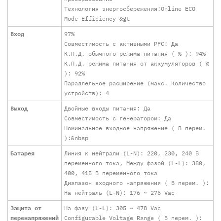
Технология энергосбережения:Online ECO
Mode Efficiency &gt
Вход
97%
Совместимость с активными PFC: Да
К.П.Д. обычного режима питания ( % ): 94%
К.П.Д. режима питания от аккумуляторов ( %
): 92%
Параллельное расширение (макс. Количество
устройств): 4
Выход
Двойные входы питания: Да
Совместимость с генератором: Да
Номинальное входное напряжение ( В перем.
):&nbsp
Батарея
Линия к нейтрали (L-N): 220, 230, 240 В
переменного тока, Между фазой (L-L): 380,
400, 415 В переменного тока
Диапазон входного напряжения ( В перем. ):
На нейтраль (L-N): 176 ~ 276 Vac
Защита от
На фазу (L-L): 305 ~ 478 Vac
перенапряжений
Configurable Voltage Range ( В перем. ):