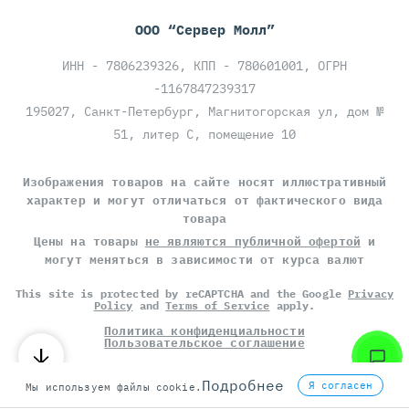
ООО “Сервер Молл”
ИНН - 7806239326, КПП - 780601001, ОГРН
-1167847239317
195027, Санкт-Петербург, Магнитогорская ул, дом №
51, литер С, помещение 10
Изображения товаров на сайте носят иллюстративный
характер и могут отличаться от фактического вида
товара
Цены на товары
не являются публичной офертой
и
могут меняться в зависимости от курса валют
This site is protected by reCAPTCHA and the Google
Privacy
Policy
and
Terms of Service
apply.
Политика конфиденциальности
Пользовательское соглашение
©
СЕРВЕР МОЛЛ
, 2014-2026
Подробнее
Я согласен
Мы используем файлы cookie.