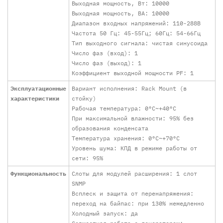
Выходная мощность, Вт: 10000
Выходная мощность, ВА: 10000
Диапазон входных напряжений: 110-288В
Частота 50 Гц: 45-55Гц; 60Гц: 54-66Гц
Тип выходного сигнала: чистая синусоида
Число фаз (вход): 1
Число фаз (выход): 1
Коэффициент выходной мощности PF: 1
Эксплуатационные
Вариант исполнения: Rack Mount (в
характеристики
стойку)
Рабочая температура: 0°C~+40°C
При максимальной влажности: 95% без
образования конденсата
Температура хранения: 0°C~+70°C
Уровень шума: КПД в режиме работы от
сети: 95%
Функциональность
Слоты для модулей расширения: 1 слот
SNMP
Всплеск и защита от перенапряжения:
переход на байпас: при 130% немедленно
Холодный запуск: да