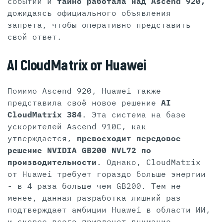
событий и
тайно работала над Ascend 920,
дожидаясь официального объявления
запрета, чтобы оперативно представить
свой ответ.
AI CloudMatrix от Huawei
Помимо Ascend 920, Huawei также
представила своё новое решение
AI
CloudMatrix 384
. Эта система на базе
ускорителей Ascend 910C, как
утверждается,
превосходит передовое
решение NVIDIA GB200 NVL72 по
производительности
. Однако, CloudMatrix
от Huawei требует гораздо больше энергии
- в 4 раза больше чем GB200. Тем не
менее, данная разработка лишний раз
подтверждает амбиции Huawei в области ИИ,
и скорее всего привлечет внимание