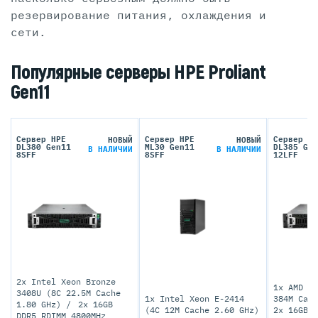
резервирование питания, охлаждения и
сети.
Популярные серверы HPE Proliant
Gen11
Сервер HPE
Сервер HPE
Сервер HP
НОВЫЙ
НОВЫЙ
DL380 Gen11
ML30 Gen11
DL385 Gen
В НАЛИЧИИ
В НАЛИЧИИ
8SFF
8SFF
12LFF
2x Intel Xeon Bronze
1x AMD EP
3408U (8C 22.5M Cache
1x Intel Xeon E-2414
384M Cac
1.80 GHz)
2x 16GB
(4C 12M Cache 2.60 GHz)
2x 16GB D
DDR5 RDIMM 4800MHz