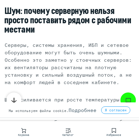
Шум: почему серверную нельзя
просто поставить рядом с рабочими
местами
Серверы, системы хранения, ИБП и сетевое
оборудование могут быть очень шумными.
Особенно это заметно у стоечных серверов:
их вентиляторы рассчитаны на плотную
установку и сильный воздушный поток, а не
на комфорт людей в соседнем кабинете.
Шум усиливается при росте температуры.
Когда серверы нагреваются, вентиляторы
Подробнее
Я согласен
Мы используем файлы cookie.
ускоряются, и серверная становится
заметно громче. Если кондиционер подобран
плохо, шум будет не только от него, но и
Корзина
Каталог
Избранное
от оборудования, которое постоянно