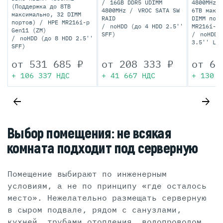
16GB DDR5 UDIMM
4800MHz (
(Поддержка до 8TB
4800MHz
VROC SATA SW
6TB макси
максимально, 32 DIMM
RAID
DIMM пор
портов)
HPE MR216i-p
noHDD (до 4 HDD 2.5''
MR216i-p 
Gen11 (ZM)
SFF)
noHDD 
noHDD (до 8 HDD 2.5''
3.5'' LFF
SFF)
от
531 685
₽
от
208 333
₽
от
65
+
106 337
НДС
+
41 667
НДС
+
130 1
Выбор помещения: не всякая
комната подходит под серверную
Помещение выбирают по инженерным
условиям, а не по принципу «где осталось
место». Нежелательно размещать серверную
в сыром подвале, рядом с санузлами,
кухней, трубами отопления, водопроводом,