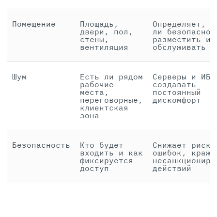
Помещение
Площадь,
Определяет, м
двери, пол,
ли безопасно
стены,
разместить и
вентиляция
обслуживать с
Шум
Есть ли рядом
Серверы и ИБП
рабочие
создавать
места,
постоянный
переговорные,
дискомфорт
клиентская
зона
Безопасность
Кто будет
Снижает риск
входить и как
ошибок, кражи
фиксируется
несанкциониро
доступ
действий