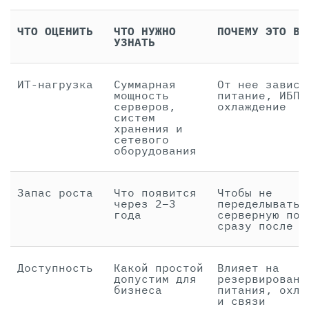
ЧТО ОЦЕНИТЬ
ЧТО НУЖНО
ПОЧЕМУ ЭТО ВА
УЗНАТЬ
ИТ-нагрузка
Суммарная
От нее завися
мощность
питание, ИБП 
серверов,
охлаждение
систем
хранения и
сетевого
оборудования
Запас роста
Что появится
Чтобы не
через 2–3
переделывать
года
серверную поч
сразу после з
Доступность
Какой простой
Влияет на
допустим для
резервировани
бизнеса
питания, охла
и связи