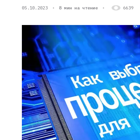
05.10.2023
8 мин на чтение
6639
Серве
DELL 
DELL 
DELL 
DELL 