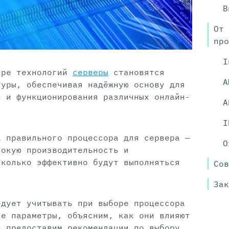
В
От 
про
I
ире технологий
серверы
становятся
A
туры, обеспечивая надёжную основу для
й и функционирования различных онлайн-
A
I
а правильного процессора для сервера —
O
сокую производительность и
сколько эффективно будут выполняться
Сов
Зак
едует учитывать при выборе процессора
ие параметры, объясним, как они влияют
и предоставим рекомендации по выбору