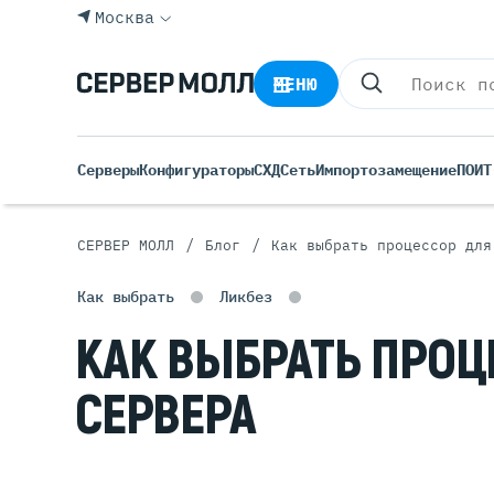
Москва
МЕНЮ
Серверы
Конфигураторы
СХД
Сеть
Импортозамещение
ПО
ИТ
/
/
СЕРВЕР МОЛЛ
Блог
Как выбрать процессор для
Все С
Как выбрать
Ликбез
Rack 
Tower
КАК ВЫБРАТЬ ПРОЦ
Росси
Б/У С
СЕРВЕРА
Blade