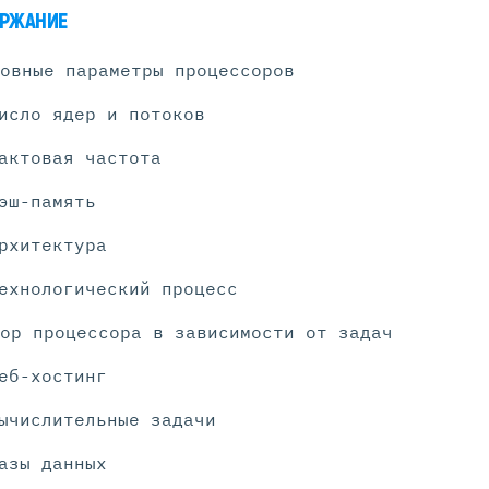
РЖАНИЕ
овные параметры процессоров
Серверы С GPU
исло ядер и потоков
С GPU NVIDIA
С GPU AMD
актовая частота
С GPU Huawei Ascend
С 2 GPU
эш-память
С 4 GPU
рхитектура
С 8 GPU
ехнологический процесс
ор процессора в зависимости от задач
еб-хостинг
ычислительные задачи
азы данных