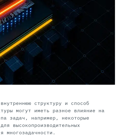
 внутреннюю структуру и способ
ктуры могут иметь разное влияние на
ипа задач, например, некоторые
 для высокопроизводительных
ля многозадачности.