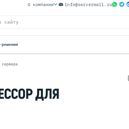
О компании
info@servermall.ru
-решения
 сервера
ерверы
Бренды
Серверы
Серверы Lenovo
 Серверы
Серверы XFusion
ЕССОР ДЛЯ
йские Серверы
Серверы ASUS
ерверы (Refurbished)
Серверы SUPERMICRO
 Серверы
Серверы NVIDIA
Серверы IBM
Серверы MSI