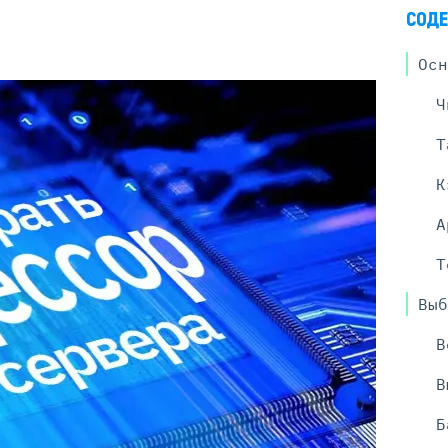
Серверы GIGABYTE
СОДЕ
Серверы Huawei Atlas
Осн
ры DELL
Серверы HP
Ч
G17
HPE Gen12
G16
HPE Gen11
Т
G15
HPE Gen10 Plus
G14
HPE Gen10
К
А
Т
Выб
В
В
Б