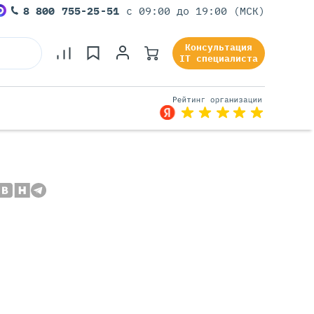
8 800 755-25-51
с 09:00 до 19:00 (МСК)
Консультация
IT специалиста
Серверы Под Задачи
Серверы Для 1С
Серверы Для Офиса
Серверы Для Виртуализации
Серверы Для Видеонаблюдения
Серверы Для ИИ