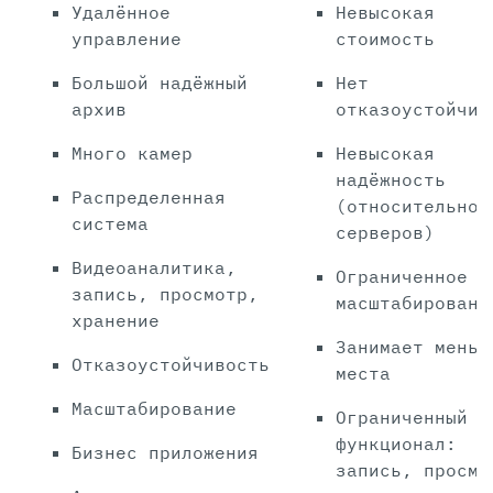
Удалённое
Невысокая
управление
стоимость
Большой надёжный
Нет
архив
отказоустойчив
Много камер
Невысокая
надёжность
Распределенная
(относительно
система
серверов)
Видеоаналитика,
Ограниченное
запись, просмотр,
масштабировани
хранение
Занимает меньш
Отказоустойчивость
места
Масштабирование
Ограниченный
функционал:
Бизнес приложения
запись, просмо