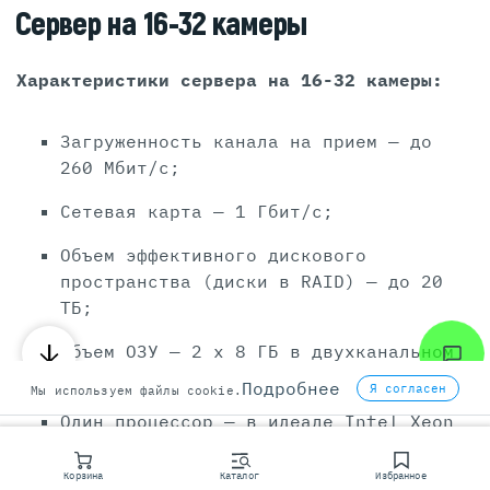
Сервер на 16-32 камеры
Характеристики сервера на 16-32 камеры:
Загруженность канала на прием — до
260 Мбит/c;
Сетевая карта — 1 Гбит/c;
Объем эффективного дискового
пространства (диски в RAID) — до 20
ТБ;
Объем ОЗУ — 2 x 8 ГБ в двухканальном
режиме;
Подробнее
Я согласен
Мы используем файлы cookie.
Один процессор — в идеале Intel Xeon
4110 Silver (или лучше): 2,1 ГГц, 8
ядер, 16 потоков, 11 МБ.
Корзина
Каталог
Избранное