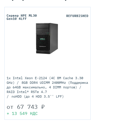
Сервер HPE ML30
REFURBISHED
Gen10 4LFF
1x Intel Xeon E-2124 (4C 8M Cache 3.30
GHz)
8GB DDR4 UDIMM 2400MHz (Поддержка
до 64GB максимально, 4 DIMM портов)
RAID Intel® RSTe 4.7
noHDD (до 4 HDD 3.5'' LFF)
от
67 743
₽
+
13 549
НДС