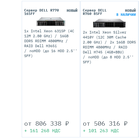
Сервер DELL R770
Сервер DELL
НОВЫЙ
НОВЫЙ
16SFF
R760 8SFF
В НАЛИЧИИ
1x Intel Xeon 6315P (4C
2x Intel Xeon Silver
12M 2.80 GHz)
16GB
4410Y (12C 30M Cache
DDR5 RDIMM 4800MHz
2.00 GHz)
2x 16GB DDR5
RAID Dell H365i
RDIMM 4800MHz
RAID
noHDD (до 16 HDD 2.5''
Dell H745 (4GB+BBU)
SFF)
noHDD (до 8 HDD 2.5''
SFF)
от
806 338
₽
от
506 316
₽
+
161 268
НДС
+
101 263
НДС