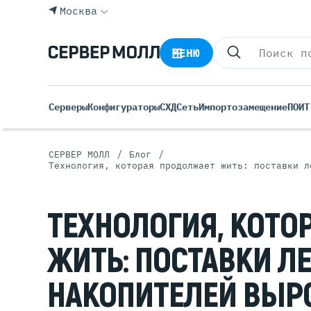
Москва
МЕНЮ
Серверы
Конфигураторы
СХД
Сеть
Импортозамещение
ПО
ИТ
/
/
СЕРВЕР МОЛЛ
Блог
Технология, которая продолжает жить: поставки л
Все С
Rack 
ТЕХНОЛОГИЯ, КОТО
Tower
Росси
Б/У С
ЖИТЬ: ПОСТАВКИ Л
Blade
НАКОПИТЕЛЕЙ ВЫРО