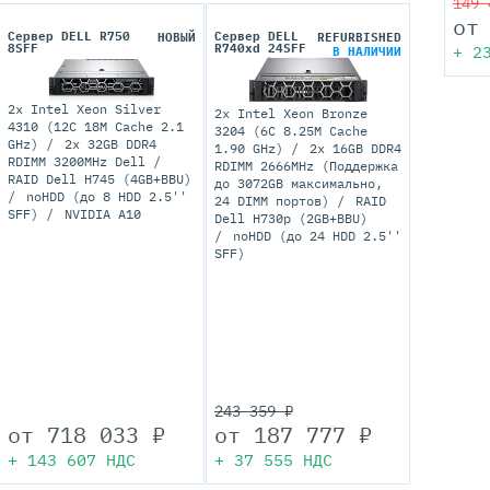
149 
от
Сервер DELL R750
Сервер DELL
НОВЫЙ
REFURBISHED
8SFF
R740xd 24SFF
+
2
В НАЛИЧИИ
2x Intel Xeon Silver
2x Intel Xeon Bronze
4310 (12C 18M Cache 2.1
3204 (6C 8.25M Cache
GHz)
2x 32GB DDR4
1.90 GHz)
2x 16GB DDR4
RDIMM 3200MHz Dell
RDIMM 2666MHz (Поддержка
RAID Dell H745 (4GB+BBU)
до 3072GB максимально,
noHDD (до 8 HDD 2.5''
24 DIMM портов)
RAID
SFF)
NVIDIA A10
Dell H730p (2GB+BBU)
noHDD (до 24 HDD 2.5''
SFF)
243 359 ₽
от
718 033
₽
от
187 777
₽
+
143 607
НДС
+
37 555
НДС