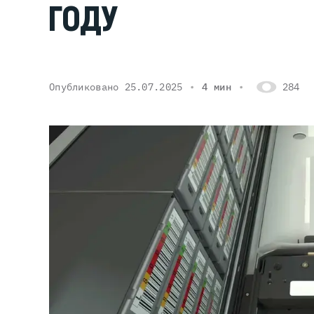
ГОДУ
Серве
DELL 
Опубликовано 25.07.2025
4 мин
284
DELL 
DELL 
DELL 