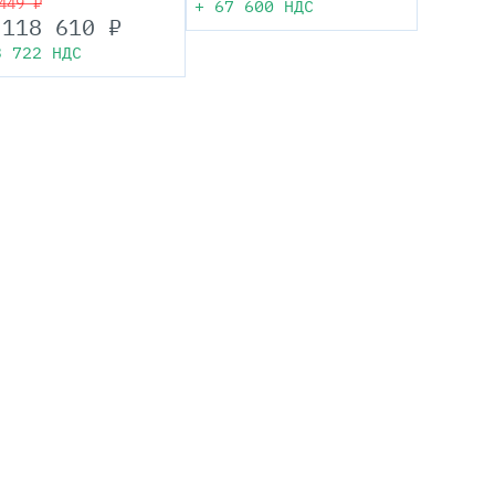
449 ₽
+
67 600
НДС
118 610
₽
3 722
НДС