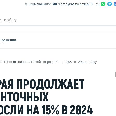
О компании
info@servermall.ru
-решения
енточных накопителей выросли на 15% в 2024 году
ерверы
Бренды
Серверы
Серверы Lenovo
РАЯ ПРОДОЛЖАЕТ
 Серверы
Серверы XFusion
йские Серверы
Серверы ASUS
ерверы (Refurbished)
Серверы SUPERMICRO
ЕНТОЧНЫХ
 Серверы
Серверы NVIDIA
Серверы IBM
СЛИ НА 15% В 2024
Серверы MSI