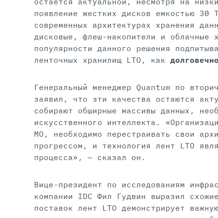
остается актуальной, несмотря на низк
появление жестких дисков емкостью 30 
современных архитектурах хранения дан
дисковые, флеш-накопители и облачные 
популярности данного решения подпитыв
ленточных хранилищ LTO, как
долговечн
Генеральный менеджер Quantum по втори
заявил, что эти качества остаются акт
собирают обширные массивы данных, нео
искусственного интеллекта. «Организац
МО, необходимо перестраивать свои арх
прогрессом, и технология лент LTO явл
процесса», — сказал он.
Вице-президент по исследованиям инфра
компании IDC Фил Гудвин выразил схожи
поставок лент LTO демонстрирует важну