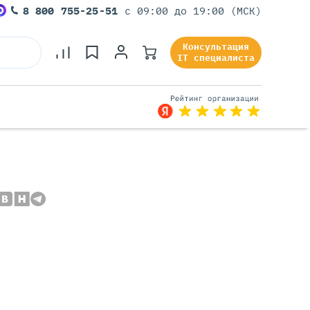
8 800 755-25-51
с 09:00 до 19:00 (МСК)
Консультация
IT специалиста
Серверы Под Задачи
Серверы Для 1С
Серверы Для Офиса
Серверы Для Виртуализации
Серверы Для Видеонаблюдения
Серверы Для ИИ