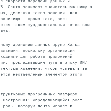
ие скорости передачи данных и
ТБ. Лента занимает значительную нишу в
ных, дополняя такие решения, как
хранилища - кроме того, рост
ается таким фундаментальным качеством
ость
.
чному хранению данных Бруно Хальд
уальными, поскольку организации
бходимые для работы приложений
иям, прокладывающим путь в эпоху ИИ/
итектуры хранения, чтобы успевать за
яется неотъемлемым элементом этого
структурных программных платформ
е настроения: «продолжающийся рост
ю роль, которую лента играет в