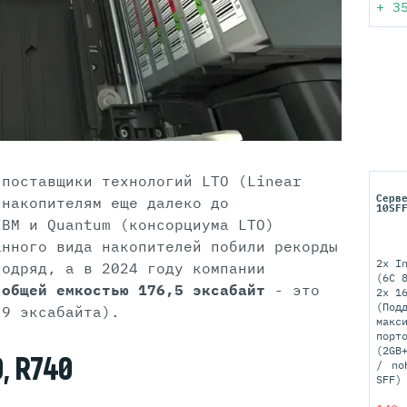
+
3
-поставщики технологий LTO (Linear
Серв
 накопителям еще далеко до
10SF
IBM и Quantum (консорциума LTO)
анного вида накопителей побили рекорды
2x I
подряд, а в 2024 году компании
(6C 
общей емкостью 176,5 эксабайт
- это
2x 1
(Под
,9 эксабайта).
макс
порт
(2GB
0, R740
no
SFF)