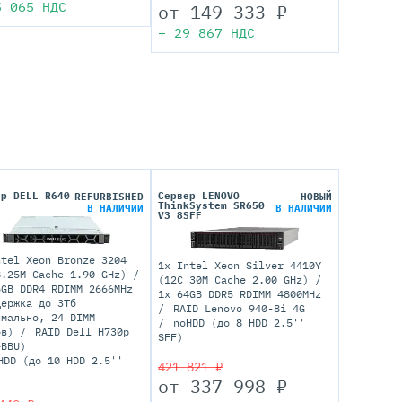
5 065
НДС
от
149 333
₽
+
29 867
НДС
ер DELL R640
Сервер LENOVO
REFURBISHED
НОВЫЙ
F
ThinkSystem SR650
В НАЛИЧИИ
В НАЛИЧИИ
V3 8SFF
ntel Xeon Bronze 3204
1x Intel Xeon Silver 4410Y
8.25M Cache 1.90 GHz)
(12C 30M Cache 2.00 GHz)
6GB DDR4 RDIMM 2666MHz
1х 64GB DDR5 RDIMM 4800MHz
держка до 3Тб
RAID Lenovo 940-8i 4G
имально, 24 DIMM
noHDD (до 8 HDD 2.5''
ов)
RAID Dell H730p
SFF)
+BBU)
HDD (до 10 HDD 2.5''
421 821 ₽
от
337 998
₽