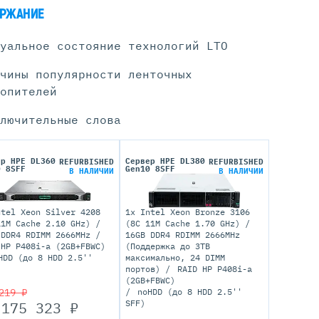
РЖАНИЕ
уальное состояние технологий LTO
Серверы С GPU
чины популярности ленточных
С GPU NVIDIA
опителей
С GPU AMD
С GPU Huawei Ascend
лючительные слова
С 2 GPU
С 4 GPU
С 8 GPU
ер HPE DL360
Сервер HPE DL380
REFURBISHED
REFURBISHED
0 8SFF
Gen10 8SFF
В НАЛИЧИИ
В НАЛИЧИИ
ntel Xeon Silver 4208
1x Intel Xeon Bronze 3106
11M Cache 2.10 GHz)
(8C 11M Cache 1.70 GHz)
 DDR4 RDIMM 2666MHz
16GB DDR4 RDIMM 2666MHz
 HP P408i-a (2GB+FBWC)
(Поддержка до 3TB
HDD (до 8 HDD 2.5''
максимально, 24 DIMM
портов)
RAID HP P408i-a
(2GB+FBWC)
219 ₽
noHDD (до 8 HDD 2.5''
SFF)
175 323
₽