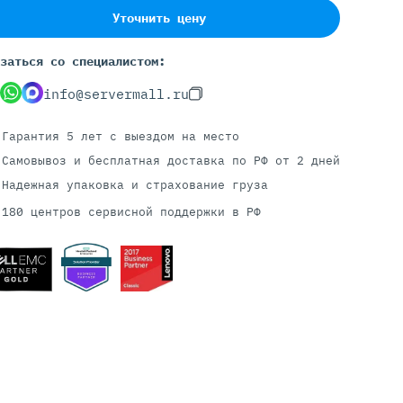
Уточнить цену
заться со специалистом:
Серверы С GPU
info@servermall.ru
С GPU NVIDIA
С GPU AMD
Гарантия 5 лет
с выездом на место
С GPU Huawei Ascend
С 2 GPU
Самовывоз и бесплатная доставка
по РФ от 2 дней
С 4 GPU
Надежная упаковка и страхование груза
С 8 GPU
180 центров сервисной поддержки в РФ