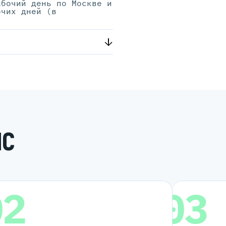
абочий день по Москве и
очих дней (в
.
ИС
02
03