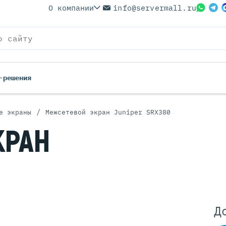
О компании
info@servermall.ru
-решения
/
е экраны
Межсетевой экран Juniper SRX380
ерверы
Бренды
КРАН
Серверы
Серверы Lenovo
 Серверы
Серверы XFusion
йские Серверы
Серверы ASUS
ерверы (Refurbished)
Серверы SUPERMICRO
 Серверы
Серверы NVIDIA
Серверы IBM
Д
Серверы MSI