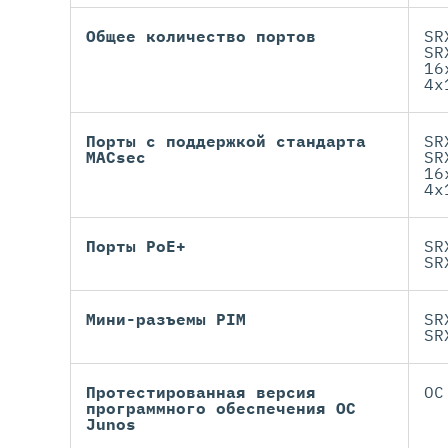
Общее количество портов
SR
SR
16
4x
Порты с поддержкой стандарта
SR
MACsec
SR
16
4x
Порты PoE+
SR
SR
Мини-разъемы PIM
SR
SR
Протестированная версия
ОС
программного обеспечения ОС
Junos