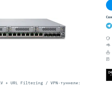
Серверы GIGABYTE
Серверы Huawei Atlas
Свя
ры DELL
Серверы HP
G17
HPE Gen12
G16
HPE Gen11
G15
HPE Gen10 Plus
G14
HPE Gen10
AV + URL Filtering / VPN-туннели: