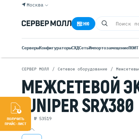
Москва
МЕНЮ
Серверы
Конфигураторы
СХД
Сеть
Импортозамещение
ПО
ИТ
/
/
СЕРВЕР МОЛЛ
Сетевое оборудование
Межсетевы
Все С
МЕЖСЕТЕВОЙ
Э
Rack 
Tower
JUNIPER SRX380
Росси
Б/У С
Blade
арт. № 53519
ПОЛУЧИТЬ
ПРАЙС-ЛИСТ