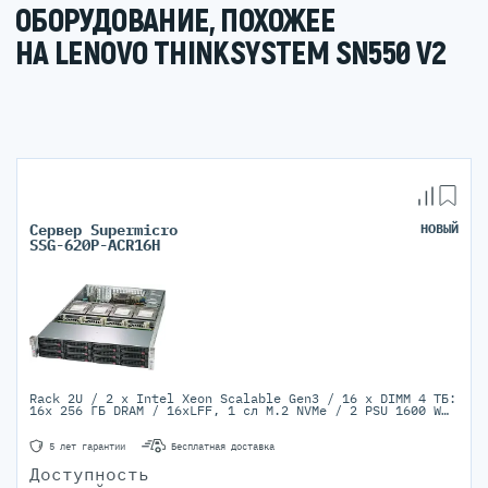
ОБОРУДОВАНИЕ, ПОХОЖЕЕ
НА LENOVO THINKSYSTEM SN550 V2
Сервер Supermicro
НОВЫЙ
SSG-620P-ACR16H
Rack 2U / 2 x Intel Xeon Scalable Gen3 / 16 x DIMM 4 ТБ:
Ra
16x 256 ГБ DRAM / 16xLFF, 1 сл M.2 NVMe / 2 PSU 1600 W
Titanium
5 лет гарантии
Бесплатная доставка
Доступность