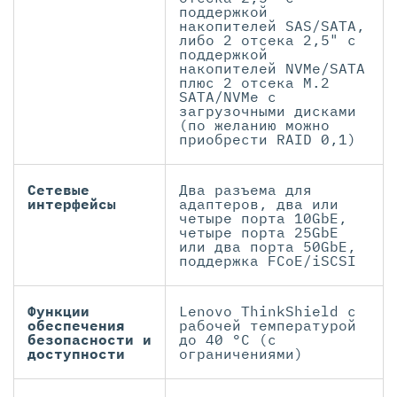
поддержкой
накопителей SAS/SATA,
либо 2 отсека 2,5" с
поддержкой
накопителей NVMe/SATA
плюс 2 отсека M.2
SATA/NVMe с
загрузочными дисками
(по желанию можно
приобрести RAID 0,1)
Сетевые
Два разъема для
интерфейсы
адаптеров, два или
четыре порта 10GbE,
четыре порта 25GbE
или два порта 50GbE,
поддержка FCoE/iSCSI
Функции
Lenovo ThinkShield с
обеспечения
рабочей температурой
безопасности и
до 40 °C (с
доступности
ограничениями)