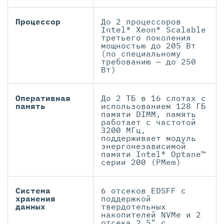
Процессор
До 2 процессоров
Intel® Xeon® Scalable
третьего поколения
мощностью до 205 Вт
(по специальному
требованию — до 250
Вт)
Оперативная
До 2 ТБ в 16 слотах с
память
использованием 128 ГБ
памяти DIMM, память
работает с частотой
3200 МГц,
поддерживает модуль
энергонезависимой
памяти Intel® Optane™
серии 200 (PMem)
Система
6 отсеков EDSFF с
хранения
поддержкой
данных
твердотельных
накопителей NVMe и 2
отсека 2,5" с