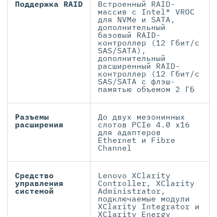
Поддержка RAID
Встроенный RAID-
массив с Intel® VROC
для NVMe и SATA,
дополнительный
базовый RAID-
контроллер (12 Гбит/с
SAS/SATA),
дополнительный
расширенный RAID-
контроллер (12 Гбит/с
SAS/SATA с флэш-
памятью объемом 2 ГБ
Разъемы
До двух мезонинных
расширения
слотов PCIe 4.0 x16
для адаптеров
Ethernet и Fibre
Channel
Средство
Lenovo XClarity
управления
Controller, XClarity
системой
Administrator,
подключаемые модули
XClarity Integrator и
XClarity Energy