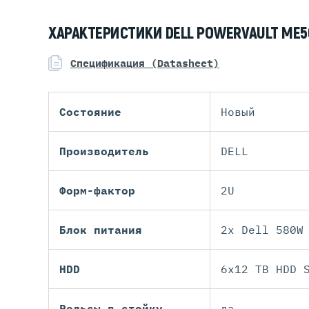
ХАРАКТЕРИСТИКИ DELL POWERVAULT ME501
Спецификация (Datasheet)
Состояние
Новый
Производитель
DELL
Форм-фактор
2U
Блок питания
2x Dell 580W
HDD
6x12 TB HDD 
Рельсы в стойку
да