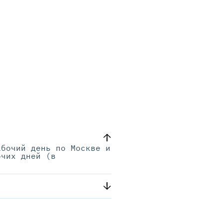
абочий день по Москве и
очих дней (в
.