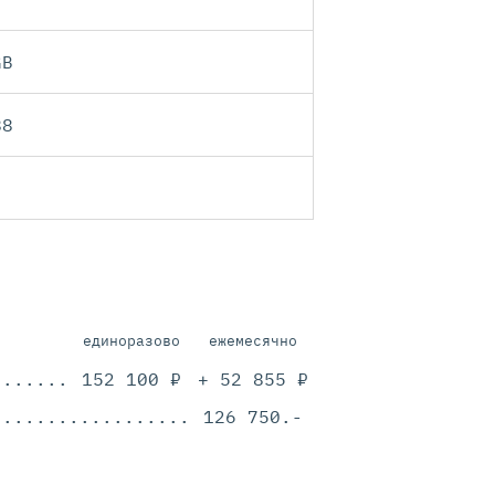
GB
88
единоразово
ежемесячно
.............................................
152 100 ₽
+ 52 855 ₽
.............................................
126 750.-