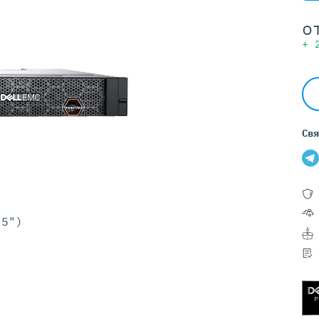
Серверы GIGABYTE
Серверы Huawei Atlas
о
+
ры DELL
Серверы HP
G17
HPE Gen12
G16
HPE Gen11
G15
HPE Gen10 Plus
G14
HPE Gen10
Свя
.5")