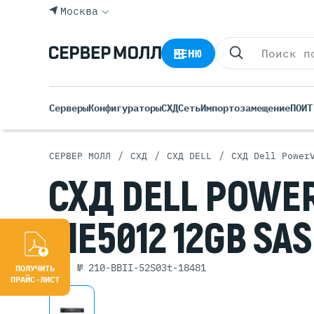
Москва
МЕНЮ
Серверы
Конфигураторы
СХД
Сеть
Импортозамещение
ПО
ИТ
/
/
/
СЕРВЕР МОЛЛ
СХД
СХД DELL
СХД Dell Power
Все С
СХД
DELL
POWER
Rack 
Tower
ME5012 12GB
SAS
Росси
Б/У С
Blade
арт. № 210-BBII-52S03t-18481
ПОЛУЧИТЬ
ПРАЙС-ЛИСТ