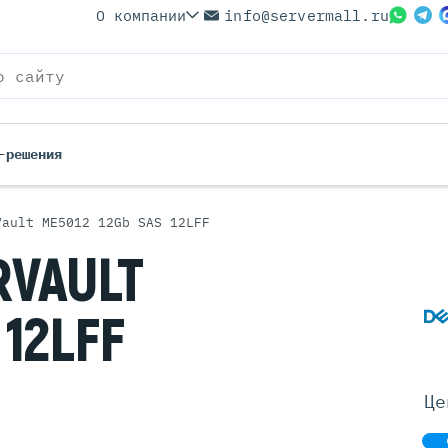
О компании
info@servermall.ru
-решения
Vault ME5012 12Gb SAS 12LFF
ерверы
Бренды
VAULT
Серверы
Серверы Lenovo
 Серверы
Серверы XFusion
 12LFF
йские Серверы
Серверы ASUS
ерверы (Refurbished)
Серверы SUPERMICRO
 Серверы
Серверы NVIDIA
Це
Серверы IBM
Серверы MSI