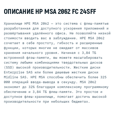
ОПИСАНИЕ HP MSA 2062 FC 24SFF
Хранилище HPE MSA 2062 — это система с флеш-памятью
разработанная для доступного ускорения приложений и
развёртывания удалённого офиса. Не позволяйте низкой
стоимости вводить вас в заблуждение. HPE MSA 2062
сочетает в себе простоту, гибкость и расширенные
функции, которых многие не ожидают от массивов
хранения начального уровня. Начиная с 3,84 ТБ
встроенной флэш-памяти, вы можете масштабировать
систему любыми комбинациями твердотельных дисков
(SSD) высокой производительности. Жесткие диски
Enterprise SAS или более дешевые жесткие диски
Midline SAS. HPE MSA способны обеспечить более 325
000 операций ввода-вывода в секунду. MSA 2062
экономит до 32% благодаря комплексному программному
обеспечению и 3,84 ТБ флеш-памяти. Это простое и
доступное флеш-хранилище, помогает достичь высокой
производительности при небольших бюджетах.