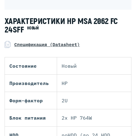
ХАРАКТЕРИСТИКИ HP MSA 2062 FC
24SFF
НОВЫЙ
Спецификация (Datasheet)
Состояние
Новый
Производитель
HP
Форм-фактор
2U
Блок питания
2x HP 764W
HDD
noHDD (до 24 HDD