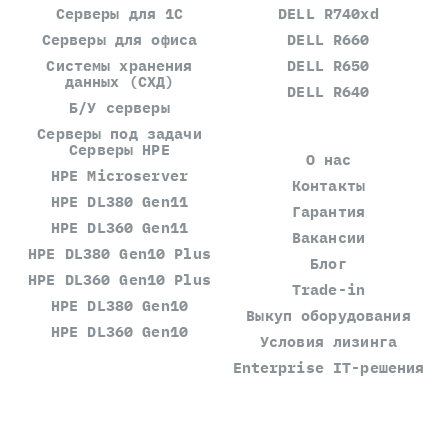
Серверы для 1С
DELL R740xd
Серверы для офиса
DELL R660
Системы хранения
DELL R650
данных (СХД)
DELL R640
Б/У серверы
Серверы под задачи
Серверы HPE
О нас
HPE Microserver
Контакты
HPE DL380 Gen11
Гарантия
HPE DL360 Gen11
Вакансии
HPE DL380 Gen10 Plus
Блог
HPE DL360 Gen10 Plus
Trade-in
HPE DL380 Gen10
Выкуп оборудования
HPE DL360 Gen10
Условия лизинга
Enterprise IT-решения