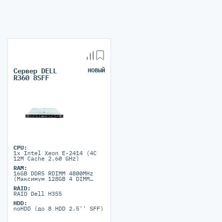
Сервер DELL
НОВЫЙ
R360 8SFF
CPU:
1x Intel Xeon E-2414 (4C
12M Cache 2.60 GHz)
RAM:
16GB DDR5 RDIMM 4800MHz
(Максимум 128GB 4 DIMM
порта)
RAID:
RAID Dell H355
HDD:
noHDD (до 8 HDD 2.5'' SFF)