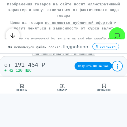
Изображения товаров на сайте носят иллюстративный
характер и могут отличаться от фактического вида
товара
Цены на товары
не являются публичной офертой
и
могут меняться в зависимости от курса валют
This site is protected by reCAPTCHA and the Google
Privacy
Policy
and
Terms of Service
apply.
Подробнее
Я согласен
Мы используем файлы cookie.
Политика конфиденциальности
Пользовательское соглашение
от
191 454 ₽
©
СЕРВЕР МОЛЛ
, 2014-2026
Получить КП за час
+ 42 120 НДС
Корзина
Каталог
Избранное