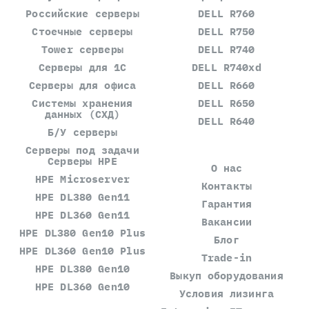
Российские серверы
DELL R760
Стоечные серверы
DELL R750
Tower серверы
DELL R740
Серверы для 1С
DELL R740xd
Серверы для офиса
DELL R660
Системы хранения
DELL R650
данных (СХД)
DELL R640
Б/У серверы
Серверы под задачи
Серверы HPE
О нас
HPE Microserver
Контакты
HPE DL380 Gen11
Гарантия
HPE DL360 Gen11
Вакансии
HPE DL380 Gen10 Plus
Блог
HPE DL360 Gen10 Plus
Trade-in
HPE DL380 Gen10
Выкуп оборудования
HPE DL360 Gen10
Условия лизинга