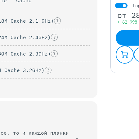
оте
Cache
По
от
2
18M Cache 2.1 GHz)
?
+ 62 998
24M Cache 2.4GHz)
?
30M Cache 2.3GHz)
?
M Cache 3.2GHz)
?
ное, то и каждой планки