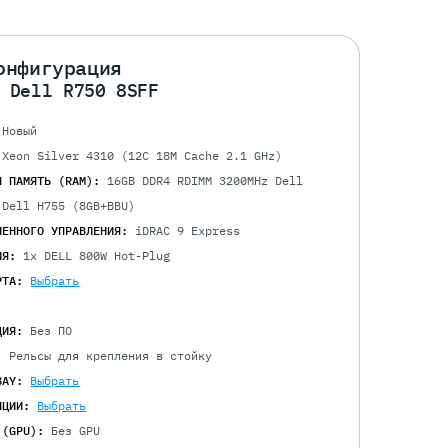
онфигурация
 Dell R750 8SFF
Новый
 Xeon Silver 4310 (12C 18M Cache 2.1 GHz)
Я ПАМЯТЬ (RAM):
16GB DDR4 RDIMM 3200MHz Dell
 Dell H755 (8GB+BBU)
ЛЕННОГО УПРАВЛЕНИЯ:
iDRAC 9 Express
ИЯ:
1x DELL 800W Hot-Plug
РТА:
Выбрать
ЦИЯ:
Без ПО
:
Рельсы для крепления в стойку
BAY:
Выбрать
ПЦИИ:
Выбрать
 (GPU):
Без GPU