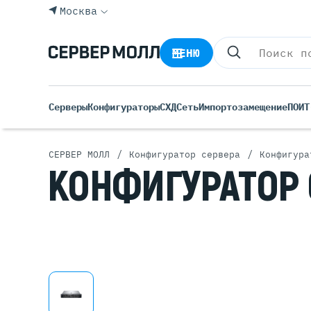
Москва
МЕНЮ
Серверы
Конфигураторы
СХД
Сеть
Импортозамещение
ПО
ИТ
/
/
СЕРВЕР МОЛЛ
Конфигуратор сервера
Конфигура
КОНФИГУРАТОР
Все С
Rack 
Tower
Росси
Б/У С
Blade