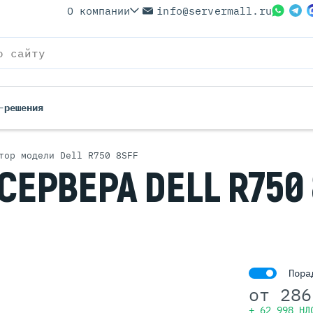
О компании
info@servermall.ru
-решения
тор модели Dell R750 8SFF
СЕРВЕРА DELL R750 
ерверы
Бренды
Серверы
Серверы Lenovo
 Серверы
Серверы XFusion
йские Серверы
Серверы ASUS
ерверы (Refurbished)
Серверы SUPERMICRO
 Серверы
Серверы NVIDIA
Пора
Серверы IBM
от
286
Серверы MSI
+ 62 998 НД