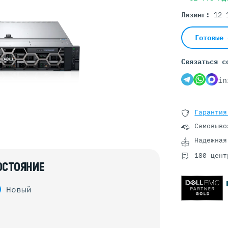
Серверы GIGABYTE
Серверы Huawei Atlas
Лизинг:
12 
ры DELL
Серверы HP
Готовые 
G17
HPE Gen12
Связаться с
G16
HPE Gen11
G15
HPE Gen10 Plus
in
G14
HPE Gen10
Гарантия
Самовыво
Надежная
180 цент
ОСТОЯНИЕ
Новый