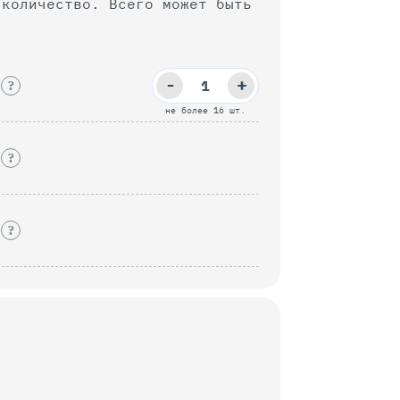
 Всего может быть
-
+
l
?
не более 16 шт.
l
?
l
?