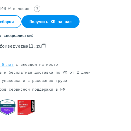
140
₽ в месяц
?
Серверы С GPU
сборки
Получить КП за час
С GPU NVIDIA
о специалистом:
С GPU AMD
С GPU Huawei Ascend
fo@servermall.ru
С 2 GPU
С 4 GPU
 5 лет
с выездом на место
С 8 GPU
з и бесплатная доставка
по РФ от 2 дней
 упаковка и страхование груза
ров сервисной поддержки в РФ