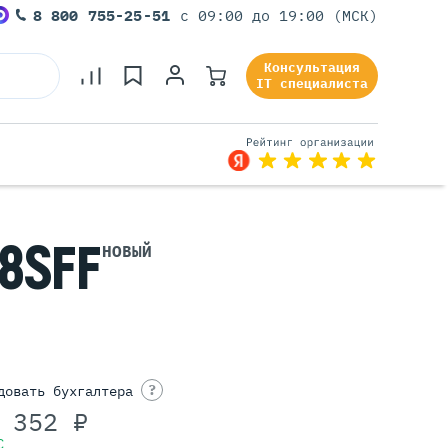
8 800 755-25-51
с 09:00 до 19:00 (МСК)
Консультация
IT специалиста
8SFF
Серверы Под Задачи
НОВЫЙ
Серверы Для 1С
Серверы Для Офиса
Серверы Для Виртуализации
Серверы Для Видеонаблюдения
Серверы Для ИИ
?
довать бухгалтера
 352 ₽
С