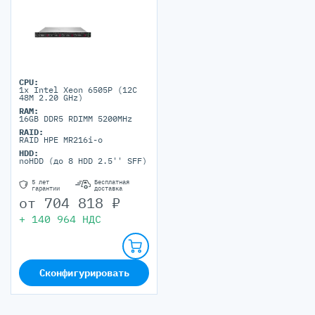
CPU:
1x Intel Xeon 6505P (12C
48M 2.20 GHz)
RAM:
16GB DDR5 RDIMM 5200MHz
RAID:
RAID HPE MR216i-o
HDD:
noHDD (до 8 HDD 2.5'' SFF)
5 лет
Бесплатная
гарантии
доставка
от
704 818
₽
+
140 964
НДС
Сконфигурировать