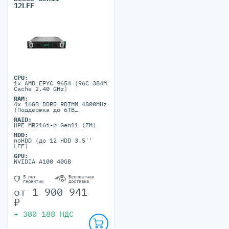
12LFF
CPU:
1x AMD EPYC 9654 (96C 384M
Cache 2.40 GHz)
RAM:
4x 16GB DDR5 RDIMM 4800MHz
(Поддержка до 6TB
максимально, 24 DIMM
RAID:
портов)
HPE MR216i-p Gen11 (ZM)
HDD:
noHDD (до 12 HDD 3.5''
LFF)
GPU:
NVIDIA A100 40GB
5 лет
Бесплатная
гарантии
доставка
от
1 900 941
₽
+
380 188
НДС