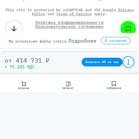
This site is protected by reCAPTCHA and the Google
Privacy
Policy
and
Terms of Service
apply.
Политика конфиденциальности
Пользовательское соглашение
©
СЕРВЕР МОЛЛ
, 2014-2026
Подробнее
Я согласен
Мы используем файлы cookie.
от
414 731 ₽
Получить КП за час
+ 91 241 НДС
Корзина
Каталог
Избранное
Консультаци