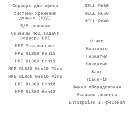
Серверы для офиса
DELL R660
Системы хранения
DELL R650
данных (СХД)
DELL R640
Б/У серверы
Серверы под задачи
Серверы HPE
О нас
HPE Microserver
Контакты
HPE DL380 Gen11
Гарантия
HPE DL360 Gen11
Вакансии
HPE DL380 Gen10 Plus
Блог
HPE DL360 Gen10 Plus
Trade-in
HPE DL380 Gen10
Выкуп оборудования
HPE DL360 Gen10
Условия лизинга
Enterprise IT-решения