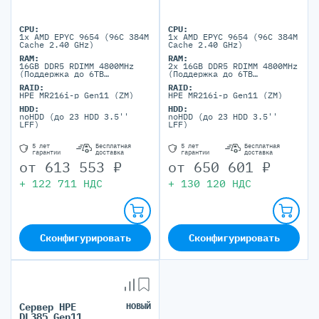
CPU:
CPU:
1x AMD EPYC 9654 (96C 384M
1x AMD EPYC 9654 (96C 384M
Cache 2.40 GHz)
Cache 2.40 GHz)
RAM:
RAM:
16GB DDR5 RDIMM 4800MHz
2x 16GB DDR5 RDIMM 4800MHz
(Поддержка до 6TB
(Поддержка до 6TB
максимально, 24 DIMM
максимально, 24 DIMM
RAID:
RAID:
портов)
портов)
HPE MR216i-p Gen11 (ZM)
HPE MR216i-p Gen11 (ZM)
HDD:
HDD:
noHDD (до 23 HDD 3.5''
noHDD (до 23 HDD 3.5''
LFF)
LFF)
5 лет
Бесплатная
5 лет
Бесплатная
гарантии
доставка
гарантии
доставка
от
613 553
₽
от
650 601
₽
+
122 711
НДС
+
130 120
НДС
Сконфигурировать
Сконфигурировать
Сервер HPE
НОВЫЙ
DL385 Gen11