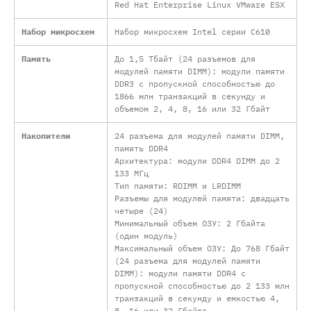
Red Hat Enterprise Linux VMware ESX
Набор микросхем
Набор микросхем Intel серии C610
Память
До 1,5 Тбайт (24 разъемов для
модулей памяти DIMM): модули памяти
DDR3 с пропускной способностью до
1866 млн транзакций в секунду и
объемом 2, 4, 8, 16 или 32 Гбайт
Накопители
24 разъема для модулей памяти DIMM,
память DDR4
Архитектура: модули DDR4 DIMM до 2
133 МГц
Тип памяти: RDIMM и LRDIMM
Разъемы для модулей памяти: двадцать
четыре (24)
Минимальный объем ОЗУ: 2 Гбайта
(один модуль)
Максимальный объем ОЗУ: До 768 Гбайт
(24 разъема для модулей памяти
DIMM): модули памяти DDR4 с
пропускной способностью до 2 133 млн
транзакций в секунду и емкостью 4,
8, 16 или 32 Гбайта