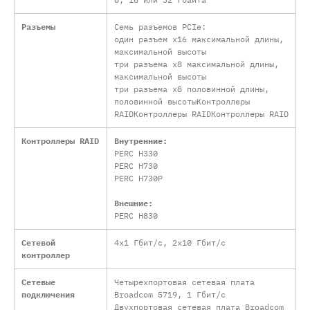
Разъемы
Семь разъемов PCIe:
один разъем x16 максимальной длины,
максимальной высоты
три разъема x8 максимальной длины,
максимальной высоты
три разъема x8 половинной длины,
половинной высотыКонтроллеры
RAIDКонтроллеры RAIDКонтроллеры RAID
Контроллеры RAID
Внутренние:
PERC H330
PERC H730
PERC H730P
Внешние:
PERC H830
Сетевой
4x1 Гбит/с, 2x10 Гбит/с
контроллер
Сетевые
Четырехпортовая сетевая плата
подключения
Broadcom 5719, 1 Гбит/с
Двухпортовая сетевая плата Broadcom