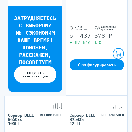
ЗАТРУДНЯЕТЕСЬ
С ВЫБОРОМ?
5 лет
Бесплатная
гарантии
доставка
МЫ СЭКОНОМИМ
от
437 578
₽
ВАШЕ ВРЕМЯ!
+
87 516
НДС
ПОМОЖЕМ,
РАССКАЖЕМ,
ПОСОВЕТУЕМ
Сконфигурировать
Получить
консультацию
Сервер DELL
REFURBISHED
Сервер DELL
REFURBISHED
R650xs
R750XS
10SFF
12LFF