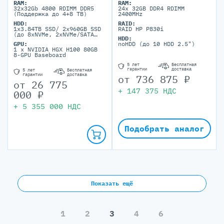
RAM:
RAM:
32x32Gb 4800 RDIMM DDR5
24x 32GB DDR4 RDIMM
(Поддержка до 4+8 TB)
2400MHz
HDD:
RAID:
1x3.84TB SSD/ 2x960GB SSD
RAID HP P830i
(до 8xNVMe, 2xNVMe/SATA
HDD:
2.5'' SFF)
GPU:
noHDD (до 10 HDD 2.5")
1 x NVIDIA HGX H100 80GB
8-GPU Baseboard
5 лет
Бесплатная
гарантии
доставка
5 лет
Бесплатная
гарантии
доставка
от
736 875
₽
от
26 775
+
147 375
НДС
000
₽
+
5 355 000
НДС
Подобрать аналог
Показать ещё
1
2
3
4
6