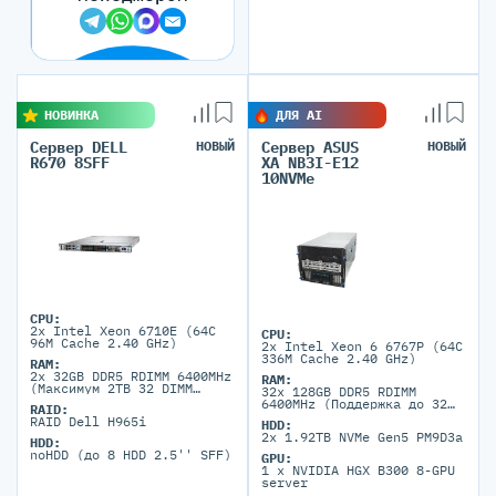
НОВИНКА
ДЛЯ AI
Сервер DELL
НОВЫЙ
Сервер ASUS
НОВЫЙ
R670 8SFF
XA NB3I-E12
10NVMe
CPU:
2x Intel Xeon 6710E (64C
CPU:
96M Cache 2.40 GHz)
2x Intel Xeon 6 6767P (64C
336M Cache 2.40 GHz)
RAM:
2x 32GB DDR5 RDIMM 6400MHz
RAM:
(Максимум 2TB 32 DIMM
32х 128GB DDR5 RDIMM
порта)
6400MHz (Поддержка до 32
RAID:
DIMM 4TB портов DDR5)
RAID Dell H965i
HDD:
2x 1.92TB NVMe Gen5 PM9D3a
HDD:
noHDD (до 8 HDD 2.5'' SFF)
GPU:
1 x NVIDIA HGX B300 8-GPU
server