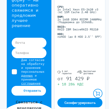
оперативно
CPU:
свяжемся и
2x Intel Xeon E5-2620 v3
(6C 15M Cache 2.40 GHz)
предложим
RAM:
2x 16GB DDR4 RDIMM 2400MHz
лучшее
(Поддержка до 1536GB
решение
максимально, 24 DIMM
RAID:
портов)
RAID IBM ServeRAID M5210
HDD:
noHDD (до 8 HDD 2.5'' SFF)
Почта
Телефон
Даю согласие
на обработку
и хранение
персональных
5 лет
Бесплатная
гарантии
доставка
данных
и
от
91 429
₽
принимаю
соглашение
+
18 286
НДС
Отправить
Связаться с
Сконфигурировать
менеджером