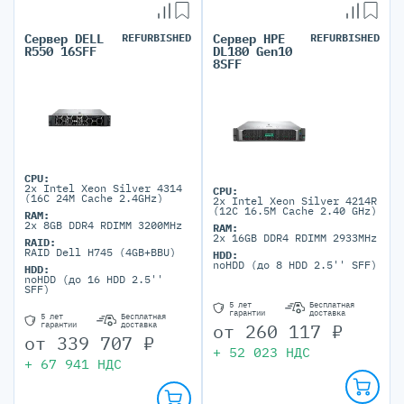
Сервер DELL
REFURBISHED
Сервер HPE
REFURBISHED
R550 16SFF
DL180 Gen10
8SFF
CPU:
2x Intel Xeon Silver 4314
CPU:
(16C 24M Cache 2.4GHz)
2x Intel Xeon Silver 4214R
(12C 16.5M Cache 2.40 GHz)
RAM:
2x 8GB DDR4 RDIMM 3200MHz
RAM:
2x 16GB DDR4 RDIMM 2933MHz
RAID:
RAID Dell H745 (4GB+BBU)
HDD:
noHDD (до 8 HDD 2.5'' SFF)
HDD:
noHDD (до 16 HDD 2.5''
SFF)
5 лет
Бесплатная
гарантии
доставка
5 лет
Бесплатная
от
260 117
₽
гарантии
доставка
от
339 707
₽
+
52 023
НДС
+
67 941
НДС