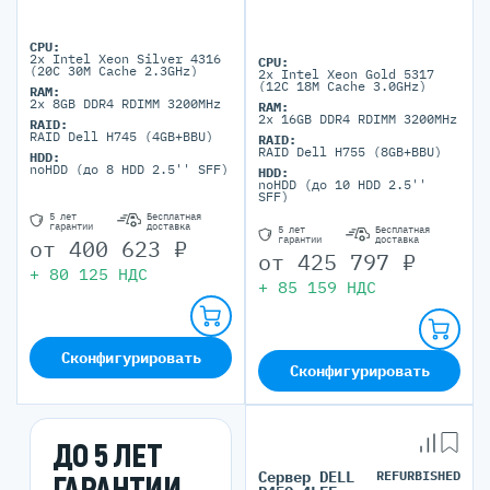
CPU:
2x Intel Xeon Silver 4316
CPU:
(20C 30M Cache 2.3GHz)
2x Intel Xeon Gold 5317
(12C 18M Cache 3.0GHz)
RAM:
2x 8GB DDR4 RDIMM 3200MHz
RAM:
2x 16GB DDR4 RDIMM 3200MHz
RAID:
RAID Dell H745 (4GB+BBU)
RAID:
RAID Dell H755 (8GB+BBU)
HDD:
noHDD (до 8 HDD 2.5'' SFF)
HDD:
noHDD (до 10 HDD 2.5''
SFF)
5 лет
Бесплатная
гарантии
доставка
5 лет
Бесплатная
гарантии
доставка
от
400 623
₽
от
425 797
₽
+
80 125
НДС
+
85 159
НДС
Сконфигурировать
Сконфигурировать
ДО 5 ЛЕТ
Сервер DELL
REFURBISHED
ГАРАНТИИ