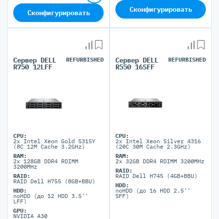
Сконфигурировать
Сконфигурировать
Сервер DELL
REFURBISHED
Сервер DELL
REFURBISHED
R750 12LFF
R550 16SFF
CPU:
CPU:
2x Intel Xeon Gold 5315Y
2x Intel Xeon Silver 4316
(8C 12M Cache 3.2GHz)
(20C 30M Cache 2.3GHz)
RAM:
RAM:
2x 128GB DDR4 RDIMM
2x 32GB DDR4 RDIMM 3200MHz
3200MHz
RAID:
RAID:
RAID Dell H745 (4GB+BBU)
RAID Dell H755 (8GB+BBU)
HDD:
HDD:
noHDD (до 16 HDD 2.5''
noHDD (до 12 HDD 3.5''
SFF)
LFF)
GPU:
NVIDIA A30