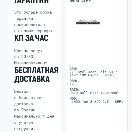
R450 4LFF
Это больше срока
гарантии
производителя
на новые серверы.
КП ЗА ЧАС
Обычно минут
за 20–30.
Мы оперативные.
БЕСПЛАТНАЯ
CPU:
2x Intel Xeon Gold 5317
(12C 18M Cache 3.0GHz)
ДОСТАВКА
RAM:
2x
RAID:
Быстрая
RAID Dell H745 (4GB+BBU)
и бесплатная
HDD:
noHDD (до 8 HDD 2.5'' SFF)
доставка
по России.
Максимально 4 дня
с учётом
отгрузки.