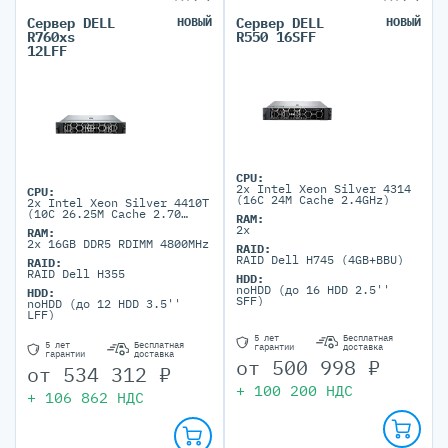
Сервер DELL
НОВЫЙ
Сервер DELL
НОВЫЙ
R760xs
R550 16SFF
12LFF
CPU:
2x Intel Xeon Silver 4314
CPU:
(16C 24M Cache 2.4GHz)
2x Intel Xeon Silver 4410T
(10C 26.25M Cache 2.70
RAM:
GHz)
2x
RAM:
2x 16GB DDR5 RDIMM 4800MHz
RAID:
RAID Dell H745 (4GB+BBU)
RAID:
RAID Dell H355
HDD:
noHDD (до 16 HDD 2.5''
HDD:
SFF)
noHDD (до 12 HDD 3.5''
LFF)
5 лет
Бесплатная
5 лет
Бесплатная
гарантии
доставка
гарантии
доставка
от
500 998
₽
от
534 312
₽
+
100 200
НДС
+
106 862
НДС