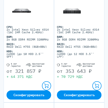
CPU:
CPU:
2x Intel Xeon Silver 4314
2x Intel Xeon Silver 4314
(16C 24M Cache 2.4GHz)
(16C 24M Cache 2.4GHz)
RAM:
RAM:
2x 8GB DDR4 RDIMM 3200MHz
2x 8GB DDR4 RDIMM 3200MHz
RAID:
RAID:
RAID Dell H755 (8GB+BBU)
RAID Dell H755 (8GB+BBU)
HDD:
HDD:
noHDD (до 10 HDD 2.5''
noHDD (до 12 HDD 3.5''
SFF)
LFF)
5 лет
Бесплатная
5 лет
Бесплатная
гарантии
доставка
гарантии
доставка
от
321 857
₽
от
353 643
₽
+
64 371
НДС
+
70 729
НДС
Сконфигурировать
Сконфигурировать