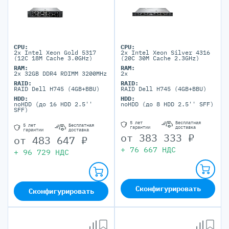
CPU:
CPU:
2x Intel Xeon Gold 5317
2x Intel Xeon Silver 4316
(12C 18M Cache 3.0GHz)
(20C 30M Cache 2.3GHz)
RAM:
RAM:
2x 32GB DDR4 RDIMM 3200MHz
2x
RAID:
RAID:
RAID Dell H745 (4GB+BBU)
RAID Dell H745 (4GB+BBU)
HDD:
HDD:
noHDD (до 16 HDD 2.5''
noHDD (до 8 HDD 2.5'' SFF)
SFF)
5 лет
Бесплатная
5 лет
Бесплатная
гарантии
доставка
гарантии
доставка
от
383 333
₽
от
483 647
₽
+
76 667
НДС
+
96 729
НДС
Сконфигурировать
Сконфигурировать