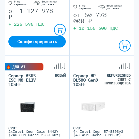
5 лет
Бесплатная
гарантии
доставка
5 лет
Бесплатная
гарантии
доставка
от
1 127 978
от
50 778
₽
000
₽
+
225 596
НДС
+
10 155 600
НДС
Сконфигурировать
ДЛЯ AI
Сервер ASUS
НОВЫЙ
Сервер HP
REFURBISHED
СНЯТ С
ESC N8-E11V
DL580 Gen9
ПРОИЗВОДСТВА
10SFF
10SFF
CPU:
CPU:
2xIntel Xeon Gold 6442Y
4x Intel Xeon E7-8893v3
(24C 60M Cache 2.60 GHz)
(4C 45M Cache 3.20GHz)