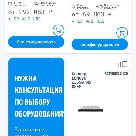
5 лет
Бесплатная
5 лет
Бесплатная
гарантии
доставка
гарантии
доставка
от
292 083
₽
от
69 803
₽
+
58 417
НДС
+
13 961
НДС
Сконфигурировать
Сконфигурировать
Сервер
REFURBISHED
НУЖНА
LENOVO
x3550 M5
8SFF
КОНСУЛЬТАЦИЯ
ПО ВЫБОРУ
ОБОРУДОВАНИЯ?
Заполните
форму — мы