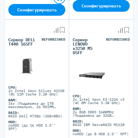
Сконфигурировать
Сконфигурировать
Сервер DELL
REFURBISHED
Сервер
REFURBISHED
T440 16SFF
LENOVO
x3250 M5
8SFF
CPU:
2x Intel Xeon Silver 4215R
(8C 11M Cache 3.20 GHz)
CPU:
2x Intel Xeon E3-1226 v3
RAM:
(4C 8M Cache 3.30 GHz)
16x (Поддержка до 1TB
максимально, 16 RDIMM
RAM:
портов)
2x 8GB DDR3 1600MHz
RAID:
(Поддержка до 32GB
RAID Dell H730p (2GB+BBU)
максимально, 4 DIMM
RAID:
HDD:
портов)
RAID IBM ServeRAID M1110
noHDD (до 16 HDD 2.5''
SFF)
HDD:
noHDD (до 8 HDD 2.5'' SFF)