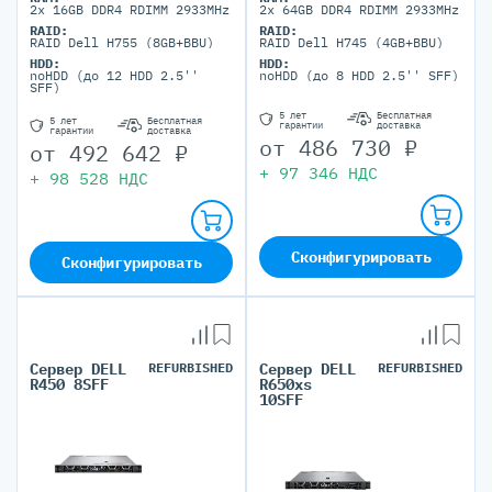
2x 16GB DDR4 RDIMM 2933MHz
2x 64GB DDR4 RDIMM 2933MHz
RAID:
RAID:
RAID Dell H755 (8GB+BBU)
RAID Dell H745 (4GB+BBU)
HDD:
HDD:
noHDD (до 12 HDD 2.5''
noHDD (до 8 HDD 2.5'' SFF)
SFF)
5 лет
Бесплатная
5 лет
Бесплатная
гарантии
доставка
гарантии
доставка
от
486 730
₽
от
492 642
₽
+
97 346
НДС
+
98 528
НДС
Сконфигурировать
Сконфигурировать
Сервер DELL
REFURBISHED
Сервер DELL
REFURBISHED
R450 8SFF
R650xs
10SFF