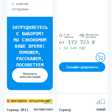
с учётом
отгрузки.
ЗАТРУДНЯЕТЕСЬ
С ВЫБОРОМ?
5 лет
Бесплатная
гарантии
доставка
МЫ СЭКОНОМИМ
от
172 723
₽
ВАШЕ ВРЕМЯ!
+
34 545
НДС
ПОМОЖЕМ,
РАССКАЖЕМ,
ПОСОВЕТУЕМ
Сконфигурировать
Получить
консультацию
% ВЫГОДНОЕ ПРЕДЛОЖЕНИЕ
Сервер DELL
REFURBISHED
Сервер
НОВЫЙ