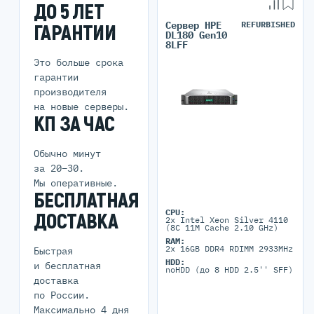
ДО 5 ЛЕТ
Сервер HPE
REFURBISHED
ГАРАНТИИ
DL180 Gen10
8LFF
Это больше срока
гарантии
производителя
на новые серверы.
КП ЗА ЧАС
Обычно минут
за 20–30.
Мы оперативные.
БЕСПЛАТНАЯ
CPU:
ДОСТАВКА
2x Intel Xeon Silver 4110
(8C 11M Cache 2.10 GHz)
RAM:
2x 16GB DDR4 RDIMM 2933MHz
Быстрая
HDD:
и бесплатная
noHDD (до 8 HDD 2.5'' SFF)
доставка
по России.
Максимально 4 дня