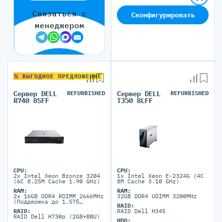
Связаться с
Сконфигурировать
менеджером
% ВЫГОДНОЕ ПРЕДЛОЖЕНИЕ
Сервер DELL
REFURBISHED
Сервер DELL
REFURBISHED
R740 8SFF
T350 8LFF
CPU:
CPU:
2x Intel Xeon Bronze 3204
1x Intel Xeon E-2324G (4C
(6C 8.25M Cache 1.90 GHz)
8M Cache 3.10 GHz)
RAM:
RAM:
2x 16GB DDR4 RDIMM 2666MHz
32GB DDR4 UDIMM 3200MHz
(Поддержка до 1.5Tб
RAID:
максимально, 24 DIMM
RAID:
RAID Dell H345
портов)
RAID Dell H730p (2GB+BBU)
HDD: