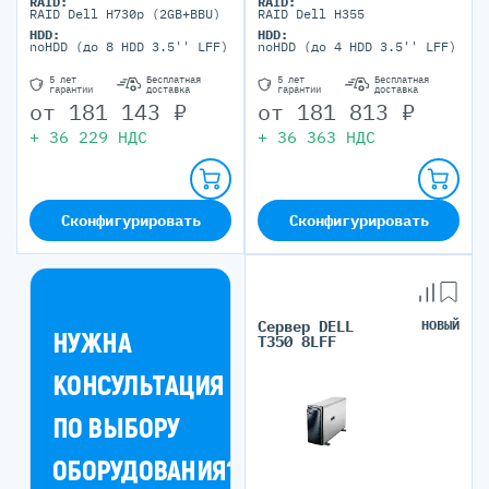
RAID:
RAID:
портов)
RAID Dell H730p (2GB+BBU)
RAID Dell H355
HDD:
HDD:
noHDD (до 8 HDD 3.5'' LFF)
noHDD (до 4 HDD 3.5'' LFF)
5 лет
Бесплатная
5 лет
Бесплатная
гарантии
доставка
гарантии
доставка
от
181 143
₽
от
181 813
₽
+
36 229
НДС
+
36 363
НДС
Сконфигурировать
Сконфигурировать
Сервер DELL
НОВЫЙ
НУЖНА
T350 8LFF
КОНСУЛЬТАЦИЯ
ПО ВЫБОРУ
ОБОРУДОВАНИЯ?