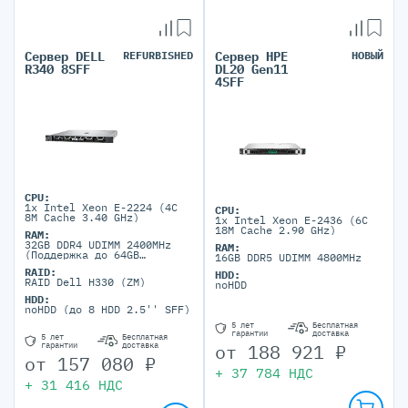
Сервер DELL
REFURBISHED
Сервер HPE
НОВЫЙ
R340 8SFF
DL20 Gen11
4SFF
CPU:
1x Intel Xeon E-2224 (4C
CPU:
8M Cache 3.40 GHz)
1x Intel Xeon E-2436 (6C
18M Cache 2.90 GHz)
RAM:
32GB DDR4 UDIMM 2400MHz
RAM:
(Поддержка до 64GB
16GB DDR5 UDIMM 4800MHz
максимально, 4 DIMM
RAID:
портов)
HDD:
RAID Dell H330 (ZM)
noHDD
HDD:
noHDD (до 8 HDD 2.5'' SFF)
5 лет
Бесплатная
гарантии
доставка
5 лет
Бесплатная
от
188 921
₽
гарантии
доставка
от
157 080
₽
+
37 784
НДС
+
31 416
НДС