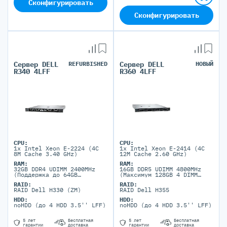
Сконфигурировать
Сконфигурировать
Сервер DELL
REFURBISHED
Сервер DELL
НОВЫЙ
R340 4LFF
R360 4LFF
CPU:
CPU:
1x Intel Xeon E-2224 (4C
1x Intel Xeon E-2414 (4C
8M Cache 3.40 GHz)
12M Cache 2.60 GHz)
RAM:
RAM:
32GB DDR4 UDIMM 2400MHz
16GB DDR5 UDIMM 4800MHz
(Поддержка до 64GB
(Максимум 128GB 4 DIMM
максимально, 4 DIMM
порта)
RAID:
RAID:
портов)
RAID Dell H330 (ZM)
RAID Dell H355
HDD:
HDD:
noHDD (до 4 HDD 3.5'' LFF)
noHDD (до 4 HDD 3.5'' LFF)
5 лет
Бесплатная
5 лет
Бесплатная
гарантии
доставка
гарантии
доставка