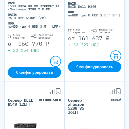
RAM:
RAID:
16GB DDR4 UDIMM 3200MHz HP
RAID Dell H345
(Максимум 32GB 2 DIMM
HDD:
порта)
RAID:
noHDD (до 8 HDD 2.5'' SFF)
RAID HPE S100i (ZM)
HDD:
noHDD (до 4 HDD 3.5'' LFF)
5 лет
Бесплатная
гарантии
доставка
5 лет
Бесплатная
от
161 637
₽
гарантии
доставка
от
160 770
₽
+
32 327
НДС
+
32 154
НДС
Сконфигурировать
Сконфигурировать
Сервер DELL
REFURBISHED
Сервер
НОВЫЙ
R540 12LFF
xFusion
5288 V5
36LFF