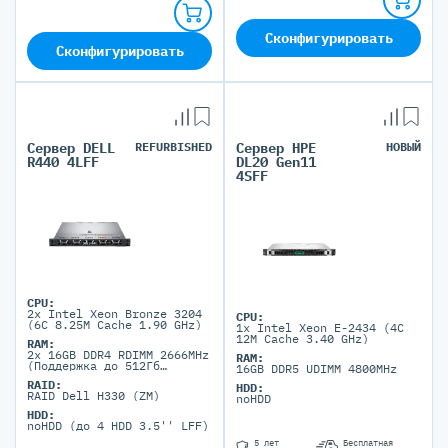
Сконфигурировать
Сконфигурировать
Сервер DELL
REFURBISHED
Сервер HPE
НОВЫЙ
R440 4LFF
DL20 Gen11
4SFF
CPU:
2x Intel Xeon Bronze 3204
CPU:
(6C 8.25M Cache 1.90 GHz)
1x Intel Xeon E-2434 (4C
12M Cache 3.40 GHz)
RAM:
2x 16GB DDR4 RDIMM 2666MHz
RAM:
(Поддержка до 512Гб
16GB DDR5 UDIMM 4800MHz
максимально, 16 DIMM
RAID:
портов)
HDD:
RAID Dell H330 (ZM)
noHDD
HDD:
noHDD (до 4 HDD 3.5'' LFF)
5 лет
Бесплатная