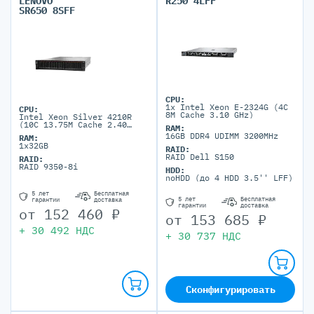
LENOVO
R250 4LFF
SR650 8SFF
CPU:
1x Intel Xeon E-2324G (4C
CPU:
8M Cache 3.10 GHz)
Intel Xeon Silver 4210R
(10C 13.75M Cache 2.40
RAM:
GHz)
16GB DDR4 UDIMM 3200MHz
RAM:
1x32GB
RAID:
RAID Dell S150
RAID:
RAID 9350-8i
HDD:
noHDD (до 4 HDD 3.5'' LFF)
5 лет
Бесплатная
5 лет
Бесплатная
гарантии
доставка
гарантии
доставка
от
152 460
₽
от
153 685
₽
+
30 492
НДС
+
30 737
НДС
Сконфигурировать