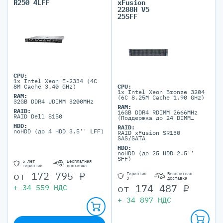
R250 4LFF
xFusion
2288H V5
25SFF
CPU:
1x Intel Xeon E-2334 (4C
8M Cache 3.40 GHz)
CPU:
1x Intel Xeon Bronze 3204
RAM:
(6C 8.25M Cache 1.90 GHz)
32GB DDR4 UDIMM 3200MHz
RAM:
RAID:
16GB DDR4 RDIMM 2666MHz
RAID Dell S150
(Поддержка до 24 DIMM
портов DDR4)
HDD:
RAID:
noHDD (до 4 HDD 3.5'' LFF)
RAID xFusion SR130
SAS/SATA
HDD:
noHDD (до 25 HDD 2.5''
SFF)
5 лет
Бесплатная
гарантии
доставка
от
172 795
₽
Гарантия
Бесплатная
3
доставка
от
174 487
₽
+
34 559
НДС
+
34 897
НДС