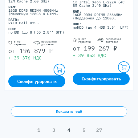
12M Cache 2.60 GHz)
1x Intel Xeon E-2224 (4C
8M Cache 3.40 GHz)
RAM:
16GB DDR5 RDIMM 4800MHz
RAM:
(Максимум 128GB 4 DIMM
16GB DDR4 RDIMM 2666MHz
порта)
(Поддержка до 128GB
RAID:
максимально, 4 DIMM ports)
RAID Dell H355
HDD:
noHDD (до 4 HDD 3.5'' LFF)
HDD:
noHDD (до 8 HDD 2.5'' SFF)
5 лет
Бесплатная
5 лет
Бесплатная
гарантии
доставка
гарантии
доставка
от
199 267
₽
от
196 879
₽
+
39 853
НДС
+
39 376
НДС
Сконфигурировать
Сконфигурировать
Показать ещё
1
3
4
5
27