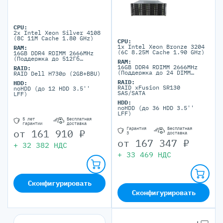
CPU:
2x Intel Xeon Silver 4108
(8C 11M Cache 1.80 GHz)
CPU:
1x Intel Xeon Bronze 3204
RAM:
(6C 8.25M Cache 1.90 GHz)
16GB DDR4 RDIMM 2666MHz
(Поддержка до 512Гб
RAM:
максимально, 16 DIMM
16GB DDR4 RDIMM 2666MHz
RAID:
портов)
(Поддержка до 24 DIMM
RAID Dell H730p (2GB+BBU)
портов DDR4)
RAID:
HDD:
RAID xFusion SR130
noHDD (до 12 HDD 3.5''
SAS/SATA
LFF)
HDD:
noHDD (до 36 HDD 3.5''
LFF)
5 лет
Бесплатная
гарантии
доставка
Гарантия
Бесплатная
от
161 910
₽
3
доставка
от
167 347
₽
+
32 382
НДС
+
33 469
НДС
Сконфигурировать
Сконфигурировать