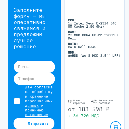
Заполните
форму — мы
CPU:
оперативно
1x Intel Xeon E-2314 (4C
8M Cache 2.80 GHz)
свяжемся и
RAM:
предложим
2x 8GB DDR4 UDIMM 3200MHz
Dell
лучшее
RAID:
решение
RAID Dell H345
HDD:
noHDD (до 8 HDD 3.5'' LFF)
Почта
Телефон
Даю согласие
на обработку
и хранение
персональных
5 лет
Бесплатная
гарантии
доставка
данных
и
от
183 598
₽
принимаю
соглашение
+
36 720
НДС
Отправить