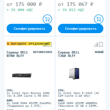
от
175 000
₽
от
175 067
₽
+
35 000
НДС
+
35 013
НДС
Сконфигурировать
Сконфигурировать
% ВЫГОДНОЕ ПРЕДЛОЖЕНИЕ
Сервер DELL
REFURBISHED
Сервер DELL
НОВЫЙ
R740 8LFF
T360 4LFF
CPU:
CPU:
2x Intel Xeon Bronze 3204
1x Intel Xeon E-2414 (4C
(6C 8.25M Cache 1.90 GHz)
12M Cache 2.60 GHz)
RAM:
RAM:
2x 16GB DDR4 RDIMM 2666MHz
16GB DDR5 UDIMM 4800MHz
(Поддержка до 1.5Tб
(Максимум 32 GB 4 DIMM
максимально, 24 DIMM
порта)