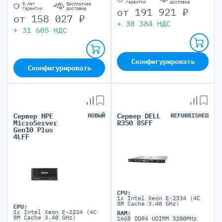
гарантии
доставка
5 лет
Бесплатная
от
191 921
₽
гарантии
доставка
от
158 027
₽
+
38 384
НДС
+
31 605
НДС
Сконфигурировать
Сконфигурировать
Сервер HPE
НОВЫЙ
Сервер DELL
REFURBISHED
MicroServer
R350 8SFF
Gen10 Plus
4LFF
CPU:
1x Intel Xeon E-2334 (4C
8M Cache 3.40 GHz)
CPU:
1x Intel Xeon E-2224 (4C
RAM:
8M Cache 3.40 GHz)
16GB DDR4 UDIMM 3200MHz