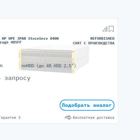
 HP HPE 3PAR StoreServ 8400
REFURBISHED
rage 48SFF
СНЯТ С ПРОИЗВОДСТВА
D:
noHDD (до 48 HDD 2.5")
о запросу
Подобрать аналог
Гарантия 3
Бесплатная доставка