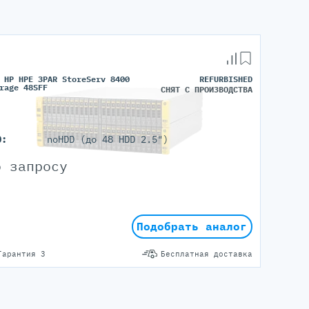
 HP HPE 3PAR StoreServ 8400
REFURBISHED
rage 48SFF
СНЯТ С ПРОИЗВОДСТВА
D:
noHDD (до 48 HDD 2.5")
о запросу
Подобрать аналог
Гарантия 3
Бесплатная доставка