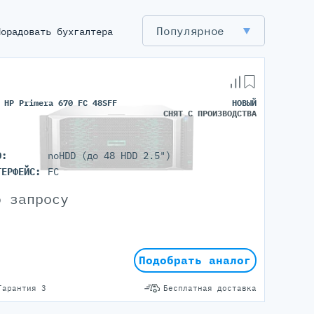
Популярное
Порадовать бухгалтера
 HP Primera 670 FC 48SFF
НОВЫЙ
СНЯТ С ПРОИЗВОДСТВА
D:
noHDD (до 48 HDD 2.5")
ТЕРФЕЙС:
FC
о запросу
Подобрать аналог
Гарантия 3
Бесплатная доставка