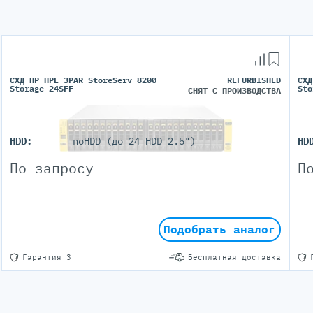
СХД HP HPE 3PAR StoreServ 8200
REFURBISHED
СХД
Storage 24SFF
Sto
СНЯТ С ПРОИЗВОДСТВА
HDD:
noHDD (до 24 HDD 2.5")
HD
По запросу
П
Подобрать аналог
Гарантия 3
Бесплатная доставка