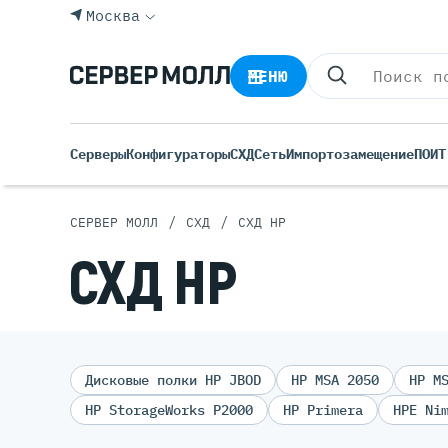
Москва
МЕНЮ
Серверы
Конфигураторы
СХД
Сеть
Импортозамещение
ПО
ИТ
/
/
СЕРВЕР МОЛЛ
СХД
СХД HP
СХД HP
Импортозамещение
Дисковые полки HP JBOD
HP MSA 2050
HP M
HP StorageWorks P2000
HP Primera
HPE Ni