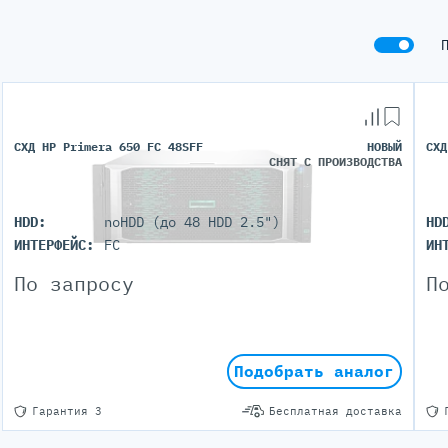
СХД HP Primera 650 FC 48SFF
НОВЫЙ
СХД
СНЯТ С ПРОИЗВОДСТВА
HDD:
noHDD (до 48 HDD 2.5")
HD
ИНТЕРФЕЙС:
FC
ИН
По запросу
П
Подобрать аналог
Гарантия 3
Бесплатная доставка