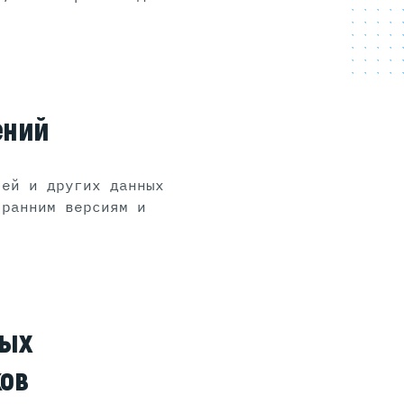
ений
лей и других данных
 ранним версиям и
ных
ков