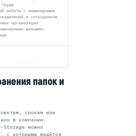
 труда
ой работы с инженерными
разделений и сотрудников
нных организации
нженерными данными,
ери
ранения папок и
роектам, срокам или
вано в компании.
D-Storage можно
х, с которыми ведётся