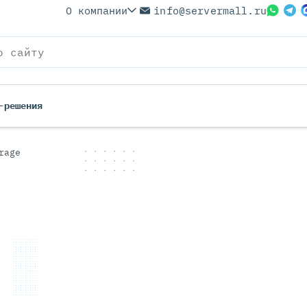
О компании
info@servermall.ru
-решения
rage
ерверы
Бренды
Серверы
Серверы Lenovo
 Серверы
Серверы XFusion
йские Серверы
Серверы ASUS
ерверы (Refurbished)
Серверы SUPERMICRO
 Серверы
Серверы NVIDIA
Серверы IBM
Серверы MSI