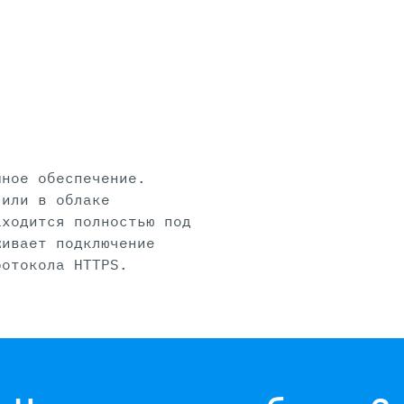
мное обеспечение.
 или в облаке
аходится полностью под
живает подключение
ротокола HTTPS.