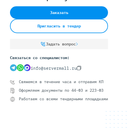
Заказать
Серверы С GPU
Пригласить в тендер
С GPU NVIDIA
С GPU AMD
С GPU Huawei Ascend
Задать вопрос
С 2 GPU
Связаться со специалистом:
С 4 GPU
С 8 GPU
info@servermall.ru
Свяжемся в течение часа и отправим КП
Оформляем документы по 44-ФЗ и 223-ФЗ
Работаем со всеми тендерными площадками