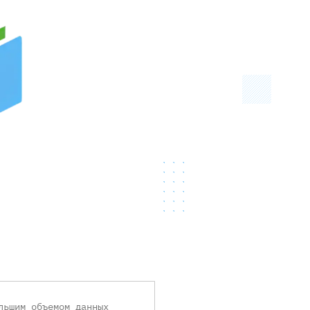
Серверы GIGABYTE
Серверы Huawei Atlas
ры DELL
Серверы HP
G17
HPE Gen12
G16
HPE Gen11
G15
HPE Gen10 Plus
G14
HPE Gen10
льшим объемом данных