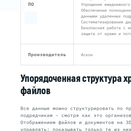
ПО
Упрощение ежедневного
Обеспечение полноценн
данными удаленных под
Систематизирование да
Безопасная работа с и
защита от кражи и пот
Производитель
Аскон
Упорядоченная структура х
файлов
Все данные можно структурировать по п
подрядчикам – смотря как это организо
Отображением файлов и документов на 3
управлять: показывать только те из ни