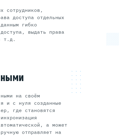
ых сотрудников,
рава доступа отдельных
 данным гибко
 доступа, выдать права
и т.д.
нными
нными на своём
ия и с нуля созданные
вер, где становятся
синхронизация
автоматической, а может
вручную отправляет на