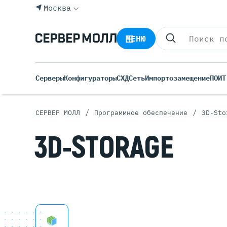
Москва
МЕНЮ
Серверы
Конфигураторы
СХД
Сеть
Импортозамещение
ПО
ИТ
/
/
СЕРВЕР МОЛЛ
Программное обеспечение
3D-Sto
Все С
3D-STORAGE
Rack 
Tower
Росси
Б/У С
Blade