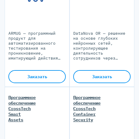
ARMUG — программный
DataNova OR — решение
продукт для
на основе глубоких
автоматизированного
нейронных сетей,
тестирования на
контролирующее
проникновение,
деятельность
имитирующий действия
сотрудников через
злоумышленника во
видеопоток с веб-камеры
внутреннем сетевом
и выявляющее
периметре
нелегитимную активность
Заказать
Заказать
по настроенным
политикам безопасности.
Программное
Программное
обеспечение
обеспечение
CrossTech
CrossTech
Smart
Container
Assets
Security