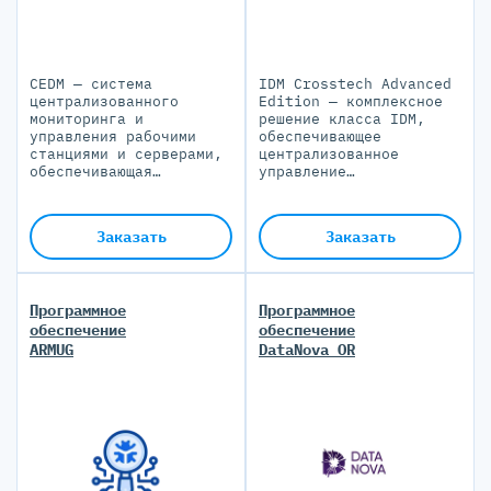
CEDM — система
IDM Crosstech Advanced
централизованного
Edition — комплексное
мониторинга и
решение класса IDM,
управления рабочими
обеспечивающее
станциями и серверами,
централизованное
обеспечивающая
управление
безопасность и
идентификационными
эффективность в
данными и правами
распределенной
доступа в системах,
Заказать
Заказать
гетерогенной ИТ-
представленных в ИТ-
инфраструктуре
ландшафте компании
Программное
Программное
обеспечение
обеспечение
ARMUG
DataNova OR