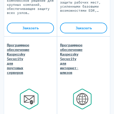
комплексное решение для
защиты рабочих мест,
крупных компаний,
усиленными базовыми
обеспечивающее защиту
возможностями EDR,
всех узлов
обеспечивающее
корпоративной сети,
обнаружение, анализ и
включая конечные
нейтрализацию сложных
устройства, серверы,
угроз
Заказать
Заказать
почтовые серверы и
интернет-шлюзы
Программное
Программное
обеспечение
обеспечение
Kaspersky
Kaspersky
Security
Security
для
для
почтовых
интернет-
серверов
шлюзов