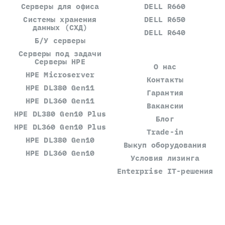
Серверы для офиса
DELL R660
Системы хранения
DELL R650
данных (СХД)
DELL R640
Б/У серверы
Серверы под задачи
Серверы HPE
О нас
HPE Microserver
Контакты
HPE DL380 Gen11
Гарантия
HPE DL360 Gen11
Вакансии
HPE DL380 Gen10 Plus
Блог
HPE DL360 Gen10 Plus
Trade-in
HPE DL380 Gen10
Выкуп оборудования
HPE DL360 Gen10
Условия лизинга
Enterprise IT-решения