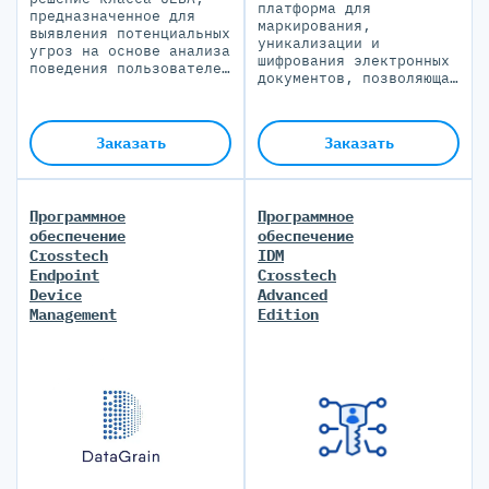
платформа для
предназначенное для
маркирования,
выявления потенциальных
уникализации и
угроз на основе анализа
шифрования электронных
поведения пользователей
документов, позволяющая
и объектов.
разграничить доступ
пользователей к
конфиденциальной
Заказать
Заказать
информации
Программное
Программное
обеспечение
обеспечение
Crosstech
IDM
Endpoint
Crosstech
Device
Advanced
Management
Edition