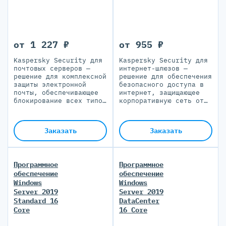
от 1 227 ₽
от 955 ₽
Kaspersky Security для
Kaspersky Security для
почтовых серверов —
интернет-шлюзов —
решение для комплексной
решение для обеспечения
защиты электронной
безопасного доступа в
почты, обеспечивающее
интернет, защищающее
блокирование всех типов
корпоративную сеть от
атак и соответствие
новейших угроз и
требованиям регуляторов
социальной инженерии
Заказать
Заказать
Программное
Программное
обеспечение
обеспечение
Windows
Windows
Server 2019
Server 2019
Standard 16
DataCenter
Core
16 Core