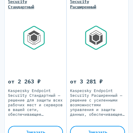
Security
Security
Стандартный
Расширенный
от 2 263 ₽
от 3 281 ₽
Kaspersky Endpoint
Kaspersky Endpoint
Security Стандартный —
Security Расширенный —
решение для защиты всех
решение с усиленными
рабочих мест и серверов
возможностями
в вашей сети,
управления и защиты
обеспечивающее
данных, обеспечивающее
многоуровневую
обнаружение продвинутых
безопасность и гибкое
угроз и предотвращение
управление
кражи корпоративной и
Заказать
Заказать