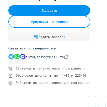
Заказать
Серверы С GPU
Пригласить в тендер
С GPU NVIDIA
С GPU AMD
С GPU Huawei Ascend
Задать вопрос
С 2 GPU
Связаться со специалистом:
С 4 GPU
С 8 GPU
info@servermall.ru
Свяжемся в течение часа и отправим КП
Оформляем документы по 44-ФЗ и 223-ФЗ
Работаем со всеми тендерными площадками