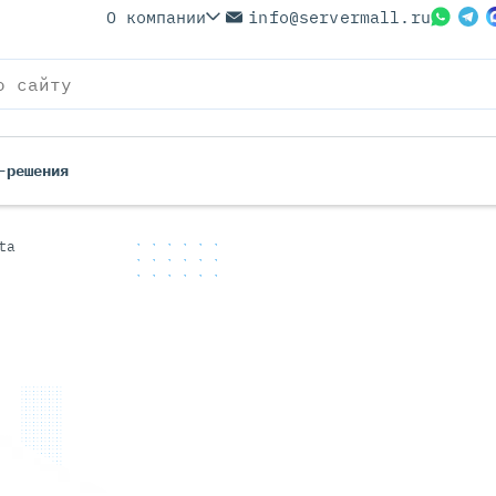
О компании
info@servermall.ru
-решения
ta
ерверы
Бренды
Серверы
Серверы Lenovo
 Серверы
Серверы XFusion
йские Серверы
Серверы ASUS
ерверы (Refurbished)
Серверы SUPERMICRO
 Серверы
Серверы NVIDIA
Серверы IBM
Серверы MSI