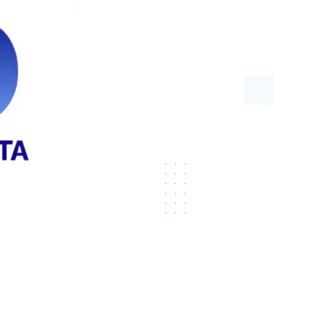
Серверы GIGABYTE
Серверы Huawei Atlas
ры DELL
Серверы HP
G17
HPE Gen12
G16
HPE Gen11
G15
HPE Gen10 Plus
G14
HPE Gen10