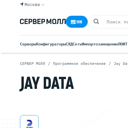
Москва
МЕНЮ
Серверы
Конфигураторы
СХД
Сеть
Импортозамещение
ПО
ИТ
/
/
СЕРВЕР МОЛЛ
Программное обеспечение
Jay Da
Все С
JAY DATA
Rack 
Tower
Росси
Б/У С
Blade