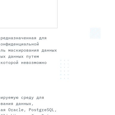
редназначенная для
конфиденциальной
ель маскирования данных
ных данных путем
 которой невозможно
бируемую среду для
ования данных,
чая Oracle, PostgreSQL,