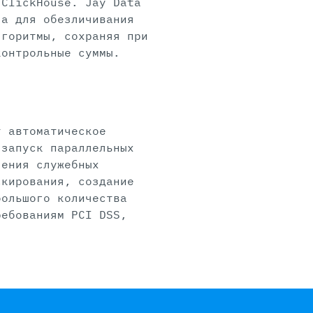
 ClickHouse. Jay Data
ла для обезличивания
лгоритмы, сохраняя при
контрольные суммы.
т автоматическое
 запуск параллельных
чения служебных
скирования, создание
большого количества
ребованиям PCI DSS,