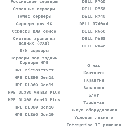
Российские серверы
DELL R760
Стоечные серверы
DELL R750
Tower серверы
DELL R740
Серверы для 1С
DELL R740xd
Серверы для офиса
DELL R660
Системы хранения
DELL R650
данных (СХД)
DELL R640
Б/У серверы
Серверы под задачи
Серверы HPE
О нас
HPE Microserver
Контакты
HPE DL380 Gen11
Гарантия
HPE DL360 Gen11
Вакансии
HPE DL380 Gen10 Plus
Блог
HPE DL360 Gen10 Plus
Trade-in
HPE DL380 Gen10
Выкуп оборудования
HPE DL360 Gen10
Условия лизинга
Enterprise IT-решения