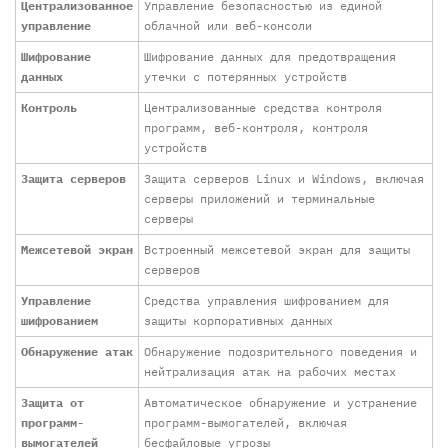
Централизованное
Управление безопасностью из единой
управление
облачной или веб-консоли
Шифрование
Шифрование данных для предотвращения
данных
утечки с потерянных устройств
Контроль
Централизованные средства контроля
программ, веб-контроля, контроля
устройств
Защита серверов
Защита серверов Linux и Windows, включая
серверы приложений и терминальные
серверы
Межсетевой экран
Встроенный межсетевой экран для защиты
серверов
Управление
Средства управления шифрованием для
шифрованием
защиты корпоративных данных
Обнаружение атак
Обнаружение подозрительного поведения и
нейтрализация атак на рабочих местах
Защита от
Автоматическое обнаружение и устранение
программ-
программ-вымогателей, включая
вымогателей
бесфайловые угрозы