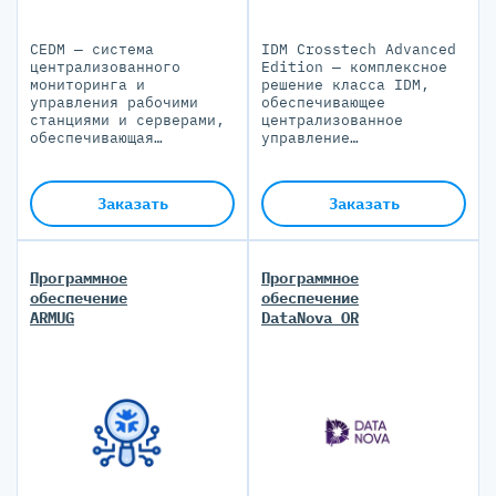
CEDM — система
IDM Crosstech Advanced
централизованного
Edition — комплексное
мониторинга и
решение класса IDM,
управления рабочими
обеспечивающее
станциями и серверами,
централизованное
обеспечивающая
управление
безопасность и
идентификационными
эффективность в
данными и правами
распределенной
доступа в системах,
Заказать
Заказать
гетерогенной ИТ-
представленных в ИТ-
инфраструктуре
ландшафте компании
Программное
Программное
обеспечение
обеспечение
ARMUG
DataNova OR