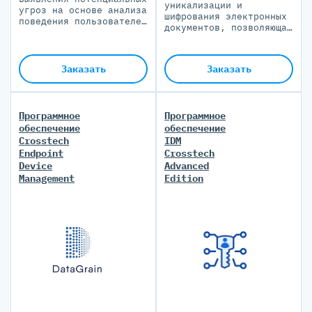
уникализации и
угроз на основе анализа
шифрования электронных
поведения пользователей
документов, позволяющая
и объектов.
разграничить доступ
пользователей к
конфиденциальной
Заказать
Заказать
информации
Программное
Программное
обеспечение
обеспечение
Crosstech
IDM
Endpoint
Crosstech
Device
Advanced
Management
Edition