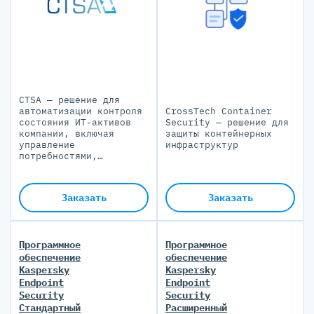
CTSA — решение для
автоматизации контроля
CrossTech Container
состояния ИТ-активов
Security — решение для
компании, включая
защиты контейнерных
управление
инфраструктур
потребностями,
заказами, поставками,
договорами, финансами и
инвентаризацией
Заказать
Заказать
Программное
Программное
обеспечение
обеспечение
Kaspersky
Kaspersky
Endpoint
Endpoint
Security
Security
Стандартный
Расширенный