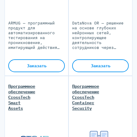
ARMUG — программный
DataNova OR — решение
продукт для
на основе глубоких
автоматизированного
нейронных сетей,
тестирования на
контролирующее
проникновение,
деятельность
имитирующий действия
сотрудников через
злоумышленника во
видеопоток с веб-камеры
внутреннем сетевом
и выявляющее
периметре
нелегитимную активность
Заказать
Заказать
по настроенным
политикам безопасности.
Программное
Программное
обеспечение
обеспечение
CrossTech
CrossTech
Smart
Container
Assets
Security