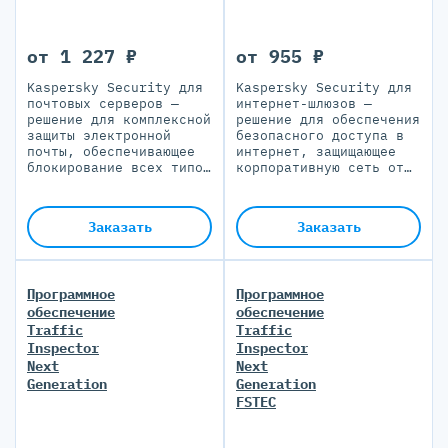
от 1 227 ₽
от 955 ₽
Kaspersky Security для
Kaspersky Security для
почтовых серверов —
интернет-шлюзов —
решение для комплексной
решение для обеспечения
защиты электронной
безопасного доступа в
почты, обеспечивающее
интернет, защищающее
блокирование всех типов
корпоративную сеть от
атак и соответствие
новейших угроз и
требованиям регуляторов
социальной инженерии
Заказать
Заказать
Программное
Программное
обеспечение
обеспечение
Traffic
Traffic
Inspector
Inspector
Next
Next
Generation
Generation
FSTEC