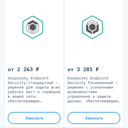
от 2 263 ₽
от 3 281 ₽
Kaspersky Endpoint
Kaspersky Endpoint
Security Стандартный —
Security Расширенный —
решение для защиты всех
решение с усиленными
рабочих мест и серверов
возможностями
в вашей сети,
управления и защиты
обеспечивающее
данных, обеспечивающее
многоуровневую
обнаружение продвинутых
безопасность и гибкое
угроз и предотвращение
управление
кражи корпоративной и
Заказать
Заказать
финансовой информации