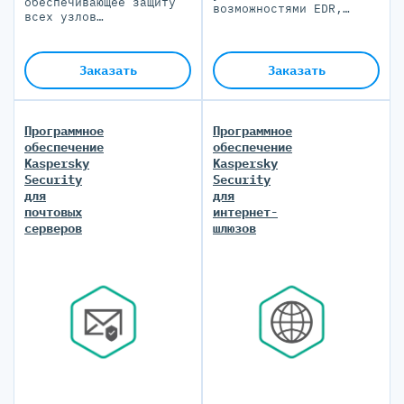
обеспечивающее защиту
возможностями EDR,
всех узлов
обеспечивающее
корпоративной сети,
обнаружение, анализ и
включая конечные
нейтрализацию сложных
устройства, серверы,
угроз
Заказать
Заказать
почтовые серверы и
интернет-шлюзы
Программное
Программное
обеспечение
обеспечение
Kaspersky
Kaspersky
Security
Security
для
для
почтовых
интернет-
серверов
шлюзов