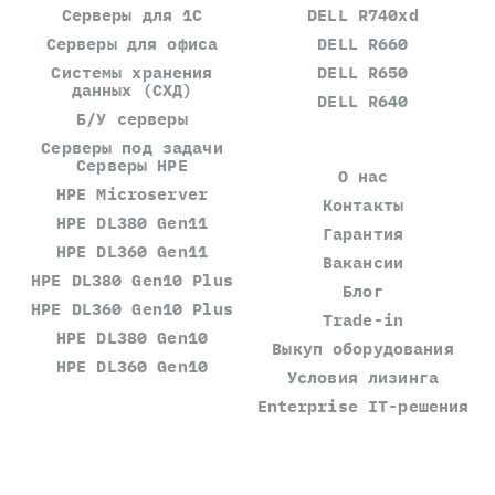
Серверы для 1С
DELL R740xd
Серверы для офиса
DELL R660
Системы хранения
DELL R650
данных (СХД)
DELL R640
Б/У серверы
Серверы под задачи
Серверы HPE
О нас
HPE Microserver
Контакты
HPE DL380 Gen11
Гарантия
HPE DL360 Gen11
Вакансии
HPE DL380 Gen10 Plus
Блог
HPE DL360 Gen10 Plus
Trade-in
HPE DL380 Gen10
Выкуп оборудования
HPE DL360 Gen10
Условия лизинга
Enterprise IT-решения