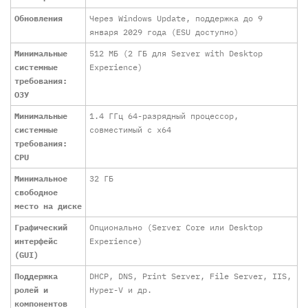
Обновления
Через Windows Update, поддержка до 9
января 2029 года (ESU доступно)
Минимальные
512 МБ (2 ГБ для Server with Desktop
системные
Experience)
требования:
ОЗУ
Минимальные
1.4 ГГц 64-разрядный процессор,
системные
совместимый с x64
требования:
CPU
Минимальное
32 ГБ
свободное
место на диске
Графический
Опционально (Server Core или Desktop
интерфейс
Experience)
(GUI)
Поддержка
DHCP, DNS, Print Server, File Server, IIS,
ролей и
Hyper-V и др.
компонентов