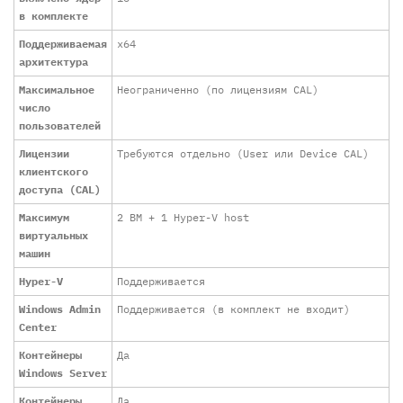
в комплекте
Поддерживаемая
x64
архитектура
Максимальное
Неограниченно (по лицензиям CAL)
число
пользователей
Лицензии
Требуются отдельно (User или Device CAL)
клиентского
доступа (CAL)
Максимум
2 ВМ + 1 Hyper-V host
виртуальных
машин
Hyper-V
Поддерживается
Windows Admin
Поддерживается (в комплект не входит)
Center
Контейнеры
Да
Windows Server
Контейнеры
Да