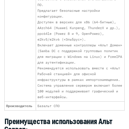
ПО.
Предлагает безопасные настройки
конфигурации.
Доступен в версиях для x86 (64-битные),
AArch64 (Huawei Kunpeng, ThunderX и др.),
ppc64le (Power 8 и 9, OpenPower),
e2kv5/e2kv6 («Эльбрус»).
Включает доменные контроллеры «Альт Домен»
(Samba DC с поддержкой групповых политик
для миграции с Windows на Linux) и FreeIPA
для аутентификации.
Рекомендуется использовать вместе с «Альт
Рабочей станцией» для офисной
инфраструктуры в рамках импортозамещения.
Система управления сервером включает более
100 модулей и поддерживает графический и
веб-интерфейсы.
Производитель
Базальт СПО
Преимущества использования Альт