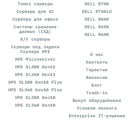
Tower серверы
DELL R740
Серверы для 1С
DELL R740xd
Серверы для офиса
DELL R660
Системы хранения
DELL R650
данных (СХД)
DELL R640
Б/У серверы
Серверы под задачи
Серверы HPE
О нас
HPE Microserver
Контакты
HPE DL380 Gen11
Гарантия
HPE DL360 Gen11
Вакансии
HPE DL380 Gen10 Plus
Блог
HPE DL360 Gen10 Plus
Trade-in
HPE DL380 Gen10
Выкуп оборудования
HPE DL360 Gen10
Условия лизинга
Enterprise IT-решения