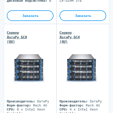
Дисковая подсистема:
8
LR-DIMM 3ТБ
x LFF / 24 x SFF
Дисковая подсистема:
12
Блоки питания:
2 PSU
x SFF/ 4 x LFF/ 4 xNVMe
800-2800W
Блоки питания:
2 PSU
Заказать
Заказать
2000W
Сервер
Сервер
ДатаРу БС8
ДатаРу БС4
(8U)
(4U)
Производитель:
DатаРу
Производитель:
DатаРу
Форм-фактор:
Rack 4U
Форм-фактор:
Rack 4U
CPU:
8 x Intel Xeon
CPU:
4 x Intel Xeon