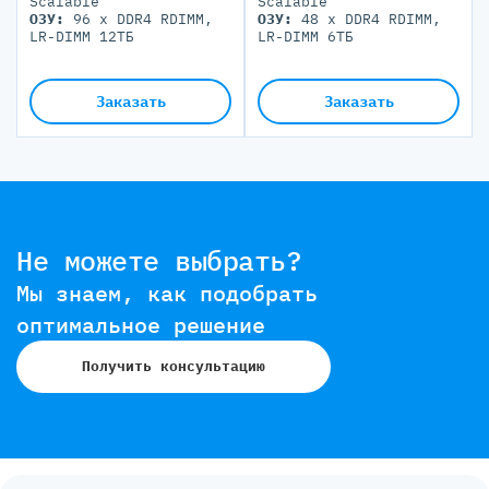
Scalable
Scalable
ОЗУ:
96 x DDR4 RDIMM,
ОЗУ:
48 x DDR4 RDIMM,
LR-DIMM 12ТБ
LR-DIMM 6ТБ
Дисковая подсистема:
48
Дисковая подсистема:
24
x SFF/ 16 x LFF/ 16
x SFF/ 8 x LFF/ 8 NVMe
NVMe
Блоки питания:
4 PSU
Заказать
Заказать
Блоки питания:
8 PSU
2000W
2000W
Не можете выбрать?
Мы знаем, как подобрать
оптимальное решение
Получить консультацию