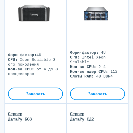
Форм-фактор:
4U
Форм-фактор:
4U
CPU:
Intel Xeon
CPU:
Xeon Scalable 3-
Scalable
ого поколения
Кол-во CPU:
2-4
Кол-во CPU:
от 4 до 8
Кол-во ядер CPU:
112
процессоров
Слоты RAM:
48 DDR4
Заказать
Заказать
Сервер
Сервер
ДатаРу БС8
ДатаРу СД2