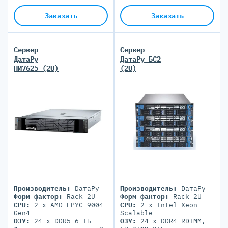
Блоки питания:
2 PSU
700-2800W
700-1800W
Заказать
Заказать
Сервер
Сервер
ДатаРу
ДатаРу БС2
ПИ7625 (2U)
(2U)
Производитель:
DатаРу
Производитель:
DатаРу
Форм-фактор:
Rack 2U
Форм-фактор:
Rack 2U
CPU:
2 x AMD EPYC 9004
CPU:
2 x Intel Xeon
Gen4
Scalable
ОЗУ:
24 x DDR5 6 ТБ
ОЗУ:
24 x DDR4 RDIMM,