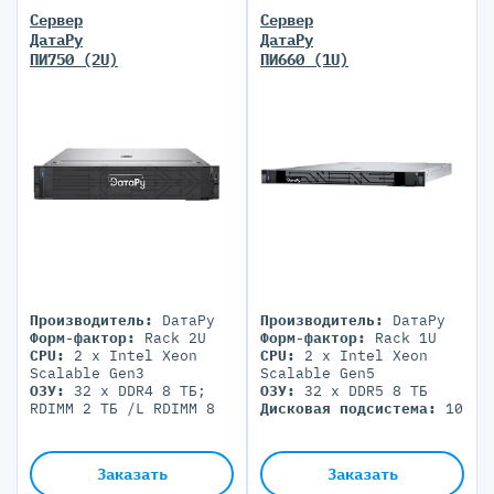
Сервер
Сервер
ДатаРу
ДатаРу
ПИ750 (2U)
ПИ660 (1U)
Производитель:
DатаРу
Производитель:
DатаРу
Форм-фактор:
Rack 2U
Форм-фактор:
Rack 1U
CPU:
2 x Intel Xeon
CPU:
2 x Intel Xeon
Scalable Gen3
Scalable Gen5
ОЗУ:
32 x DDR4 8 TБ;
ОЗУ:
32 x DDR5 8 ТБ
RDIMM 2 ТБ /L RDIMM 8
Дисковая подсистема:
10
ТБ
x SFF / 6x E3.S NVMe
Дисковая подсистема:
12
Блоки питания:
2 PSU
x LFF / 24 x SFF
700-1800W
Заказать
Заказать
Блоки питания:
2 PSU