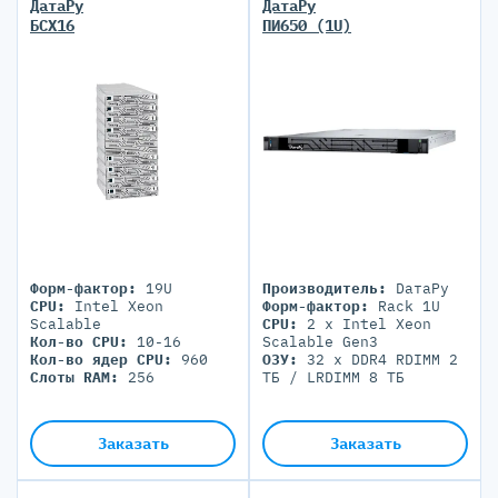
ДатаРу
ДатаРу
БСХ16
ПИ650 (1U)
Форм-фактор:
19U
Производитель:
DатаРу
CPU:
Intel Xeon
Форм-фактор:
Rack 1U
Scalable
CPU:
2 x Intel Xeon
Кол-во CPU:
10-16
Scalable Gen3
Кол-во ядер CPU:
960
ОЗУ:
32 x DDR4 RDIMM 2
Слоты RAM:
256
ТБ / LRDIMM 8 ТБ
Дисковая подсистема:
4
x LFF / 10 x SFF
Блоки питания:
2 PSU
Заказать
Заказать
800-1100W