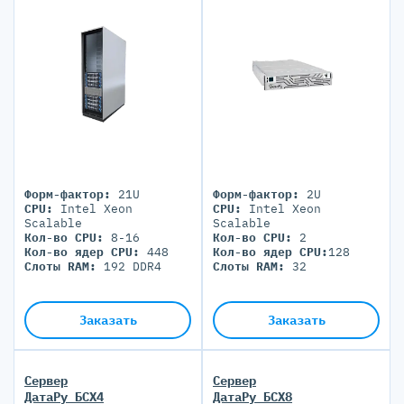
Форм-фактор:
21U
Форм-фактор:
2U
CPU:
Intel Xeon
CPU:
Intel Xeon
Scalable
Scalable
Кол-во CPU:
8-16
Кол-во CPU:
2
Кол-во ядер CPU:
448
Кол-во ядер CPU:
128
Слоты RAM:
192 DDR4
Слоты RAM:
32
Заказать
Заказать
Сервер
Сервер
ДатаРу БСХ4
ДатаРу БСХ8