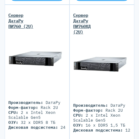
700-2800W
Сервер
Сервер
ДатаРу
ДатаРу
ПИ760 (2U)
ПИ760ХД
(2U)
Производитель:
DатаРу
Производитель:
DатаРу
Форм-фактор:
Rack 2U
Форм-фактор:
Rack 2U
CPU:
2 x Intel Xeon
CPU:
2 x Intel Xeon
Scalable Gen5
Scalable Gen5
ОЗУ:
32 x DDR5 8 ТБ
ОЗУ:
16 x DDR5 1,5 ТБ
Дисковая подсистема:
24
Дисковая подсистема:
12
x SFF / 2 x LFF
x LFF / 4 x LFF
Блоки питания:
2 PSU