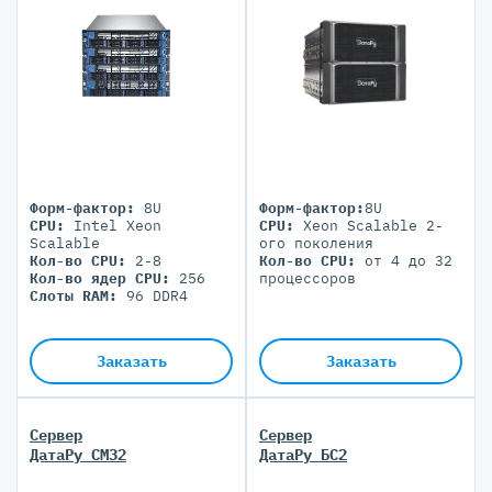
Форм-фактор:
8U
Форм-фактор:
8U
CPU:
Intel Xeon
CPU:
Xeon Scalable 2-
Scalable
ого поколения
Кол-во CPU:
2-8
Кол-во CPU:
от 4 до 32
Кол-во ядер CPU:
256
процессоров
Слоты RAM:
96 DDR4
Заказать
Заказать
Сервер
Сервер
ДатаРу СМ32
ДатаРу БС2