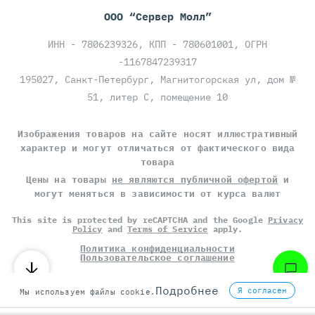
ООО “Сервер Молл”
ИНН - 7806239326, КПП - 780601001, ОГРН
-1167847239317
195027, Санкт-Петербург, Магнитогорская ул, дом №
51, литер С, помещение 10
Изображения товаров на сайте носят иллюстративный
характер и могут отличаться от фактического вида
товара
Цены на товары
не являются публичной офертой
и
могут меняться в зависимости от курса валют
This site is protected by reCAPTCHA and the Google
Privacy
Policy
and
Terms of Service
apply.
Политика конфиденциальности
Пользовательское соглашение
©
СЕРВЕР МОЛЛ
, 2014-2026
Подробнее
Я согласен
Мы используем файлы cookie.