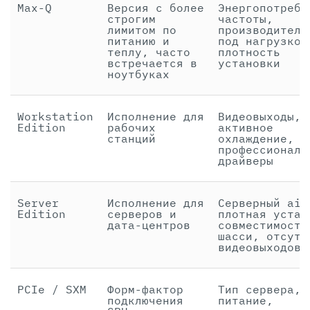
Max-Q
Версия с более
Энергопотребл
строгим
частоты,
лимитом по
производитель
питанию и
под нагрузкой
теплу, часто
плотность
встречается в
установки
ноутбуках
Workstation
Исполнение для
Видеовыходы,
Edition
рабочих
активное
станций
охлаждение,
профессиональ
драйверы
Server
Исполнение для
Серверный air
Edition
серверов и
плотная устан
дата-центров
совместимость
шасси, отсутс
видеовыходов
PCIe / SXM
Форм-фактор
Тип сервера, 
подключения
питание,