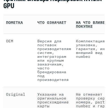
GPU
ПОМЕТКА
ЧТО ОЗНАЧАЕТ
НА ЧТО ВЛИЯЕТ
ПОКУПКЕ
OEM
Версия для
Комплектация,
поставок
упаковка,
производителям
гарантия, ино
систем,
внешний вид и
интеграторам
number
или крупным
заказчикам,
часто
брендирована
под
производителя
Original
Указание на
Не отменяет
оригинальное
проверку сери
происхождение
номера, part
карты
number и гара