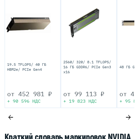
2560/ 320/ 8.1 TFLOPS/
19.5 TFLOPS/ 40 ГБ
16 ГБ GDDR6/ PCIe Gen3
48 ГБ GDD
HBM2e/ PCIe Gen4
x16
от
452 981
₽
от
99 113
₽
от
47
+
90 596
НДС
+
19 823
НДС
+
95 81
Краткий словарь маркировок NVIDIA