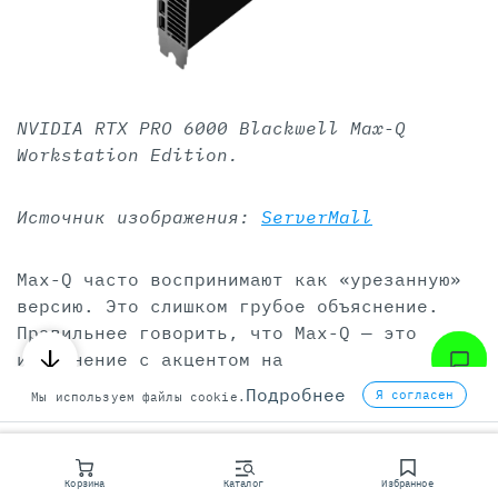
NVIDIA RTX PRO 6000 Blackwell Max-Q
Workstation Edition.
Источник изображения:
ServerMall
Max-Q часто воспринимают как «урезанную»
версию. Это слишком грубое объяснение.
Правильнее говорить, что Max-Q — это
исполнение с акцентом на
энергоэффективность, ограничение тепла и
Подробнее
Я согласен
Мы используем файлы cookie.
более удобную установку в плотные
конфигурации.
Корзина
Каталог
Избранное