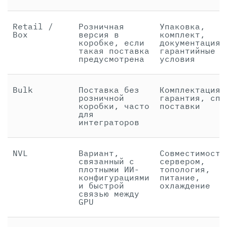
Retail /
Розничная
Упаковка,
Box
версия в
комплект,
коробке, если
документация,
такая поставка
гарантийные
предусмотрена
условия
Bulk
Поставка без
Комплектация,
розничной
гарантия, спо
коробки, часто
поставки
для
интеграторов
NVL
Вариант,
Совместимость
связанный с
сервером,
плотными ИИ-
топология,
конфигурациями
питание,
и быстрой
охлаждение
связью между
GPU