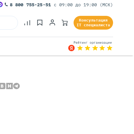
8 800 755-25-51
с 09:00 до 19:00 (МСК)
Консультация
IT специалиста
Серверы Под Задачи
Серверы Для 1С
Серверы Для Офиса
Серверы Для Виртуализации
Серверы Для Видеонаблюдения
Серверы Для ИИ