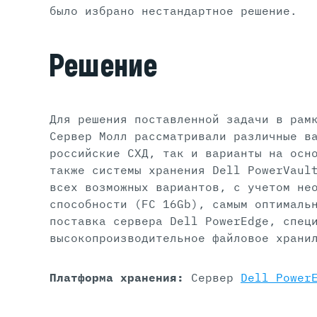
было избрано нестандартное решение.
Решение
Для решения поставленной задачи в рам
Сервер Молл рассматривали различные в
российские СХД, так и варианты на осн
также системы хранения Dell PowerVaul
всех возможных вариантов, с учетом не
способности (FC 16Gb), самым оптималь
поставка сервера Dell PowerEdge, спец
высокопроизводительное файловое храни
Платформа хранения:
Сервер
Dell Power