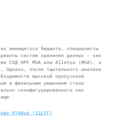
ках имеющегося бюджета, специалисты
арианты систем хранения данных - как
ове СХД HPE MSA или Alletra (MSA), а
t. Однако, после тщательного анализа
обходимости высокой пропускной
ным и финальным решением стала
иально сконфигурированного как
лище.
Edge R740xd (12LFF)