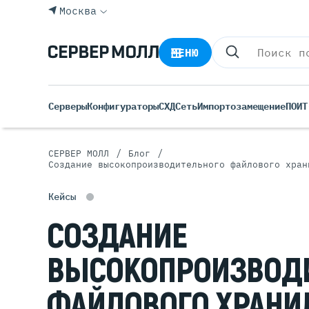
Москва
МЕНЮ
Серверы
Конфигураторы
СХД
Сеть
Импортозамещение
ПО
ИТ
/
/
СЕРВЕР МОЛЛ
Блог
Создание высокопроизводительного файлового хран
Все С
Rack 
Кейсы
Tower
СОЗДАНИЕ
Росси
Б/У С
ВЫСОКОПРОИЗВОД
Blade
ФАЙЛОВОГО ХРАНИ