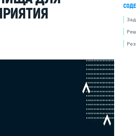
Серверы GIGABYTE
СОДЕ
ПРИЯТИЯ
Серверы Huawei Atlas
Зад
ры DELL
Серверы HP
Реш
G17
HPE Gen12
G16
HPE Gen11
Рез
G15
HPE Gen10 Plus
G14
HPE Gen10