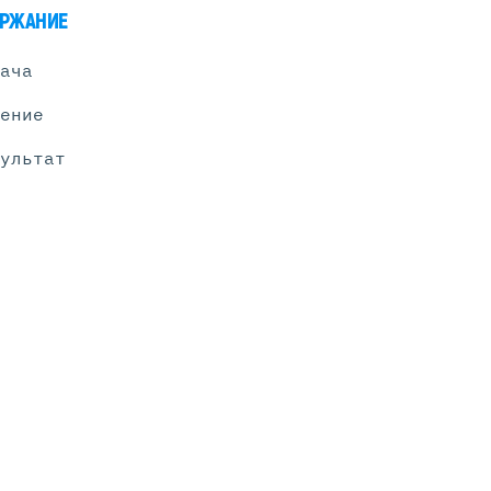
РЖАНИЕ
ача
Серверы С GPU
ение
С GPU NVIDIA
С GPU AMD
ультат
С GPU Huawei Ascend
С 2 GPU
С 4 GPU
С 8 GPU