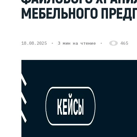
МЕБЕЛЬНОГО ПРЕД
Серве
DELL 
DELL 
18.08.2025
3 мин на чтение
465
DELL 
DELL 